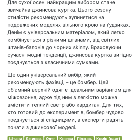
Для сухої осені найкращим вибором стане
звичайна джинсова куртка. Цього сезону
стилісти рекомендують зупинятися на
подовжених моделях вільного крою на ґудзиках.
Денім є універсальним матеріалом, який легко
комбінується з різними штанами, від світлих
штанів-балонів до чорних skinny. Враховуючи
сучасні модні тенденції, джинсова куртка вигідно
поєднується з класичними сумками.
Ще один універсальний вибір, який
рекомендують фахівці, – це бомбер. Цей
об'ємний верхній одяг є ідеальним варіантом для
міжсезоння, адже під ним з легкістю можна
вмістити теплий светр або кардиган. Для тих,
хто готовий до експериментів, бомбер чудово
поєднується зі спідницями, а експерти радять
почати з джинсової моделі.
Штани
Джинси.
Одяг
Кнопка
Піджак.
Комір (одяг)