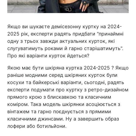
Якщо ви шукаєте демісезонну куртку на 2024-
2025 рік, експерти радять придбати "принаймні
одну з трьох завжди актуальних курток, які
слугуватимуть роками й гарно старішатимуть".
Про які варіанти курток йдеться?
Якою має бути шкіряна куртка 2024-2025 ? Якщо
раніше модними серед шкіряних курток були
косухи та байкерські варіанти, сьогодні, радять
експерти подумати про куртку з ретро-дизайном
прямого крою з блискавкою та класичним
коміром. Така модель шкірянки асоціюється з
вінтажем та гарно поєднується з прямими
класичними джинсами. Ну а завершить образ
лофери або ботильйони.