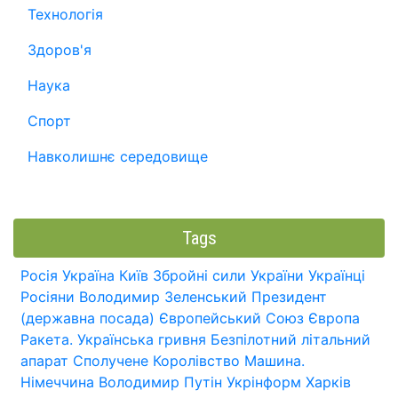
Технологія
Здоров'я
Наука
Спорт
Навколишнє середовище
Tags
Росія
Україна
Київ
Збройні сили України
Українці
Росіяни
Володимир Зеленський
Президент
(державна посада)
Європейський Союз
Європа
Ракета.
Українська гривня
Безпілотний літальний
апарат
Сполучене Королівство
Машина.
Німеччина
Володимир Путін
Укрінформ
Харків