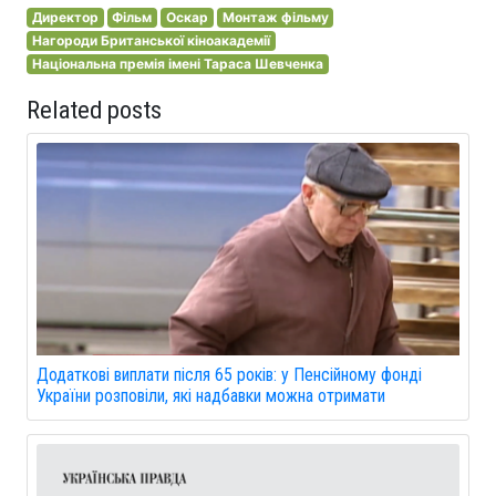
Директор
Фільм
Оскар
Монтаж фільму
Нагороди Британської кіноакадемії
Національна премія імені Тараса Шевченка
Related posts
Додаткові виплати після 65 років: у Пенсійному фонді
України розповіли, які надбавки можна отримати