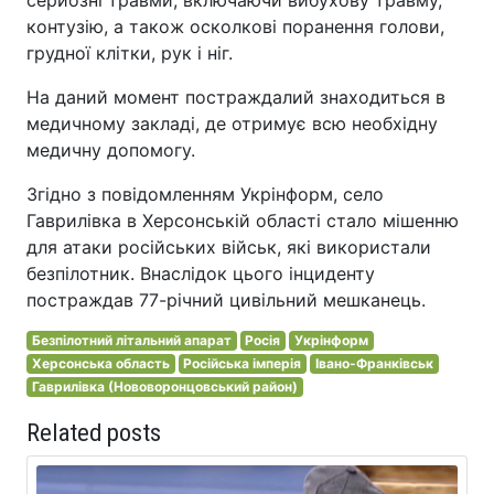
контузію, а також осколкові поранення голови,
грудної клітки, рук і ніг.
На даний момент постраждалий знаходиться в
медичному закладі, де отримує всю необхідну
медичну допомогу.
Згідно з повідомленням Укрінформ, село
Гаврилівка в Херсонській області стало мішенню
для атаки російських військ, які використали
безпілотник. Внаслідок цього інциденту
постраждав 77-річний цивільний мешканець.
Безпілотний літальний апарат
Росія
Укрінформ
Херсонська область
Російська імперія
Івано-Франківськ
Гаврилівка (Нововоронцовський район)
Related posts