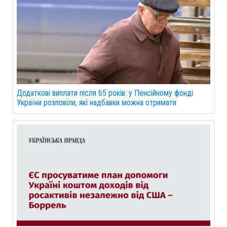
Додаткові виплати після 65 років: у Пенсійному фонді
України розповіли, які надбавки можна отримати