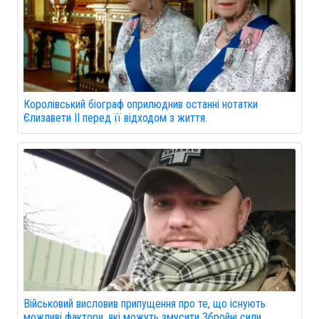
Королівський біограф оприлюднив останні нотатки
Єлизавети II перед її відходом з життя.
Військовий висловив припущення про те, що існують
можливі фактори, які можуть змусити Збройні сили