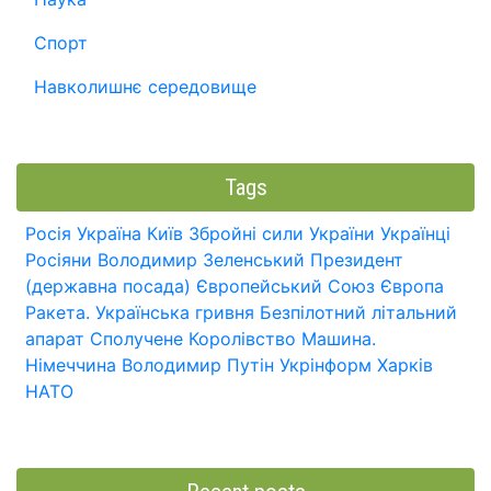
Спорт
Навколишнє середовище
Tags
Росія
Україна
Київ
Збройні сили України
Українці
Росіяни
Володимир Зеленський
Президент
(державна посада)
Європейський Союз
Європа
Ракета.
Українська гривня
Безпілотний літальний
апарат
Сполучене Королівство
Машина.
Німеччина
Володимир Путін
Укрінформ
Харків
НАТО