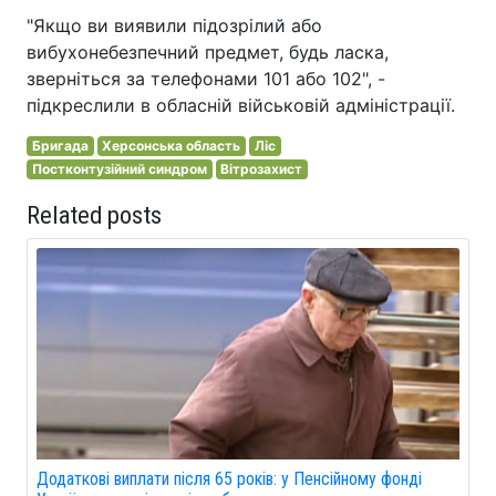
"Якщо ви виявили підозрілий або
вибухонебезпечний предмет, будь ласка,
зверніться за телефонами 101 або 102", -
підкреслили в обласній військовій адміністрації.
Бригада
Херсонська область
Ліс
Постконтузійний синдром
Вітрозахист
Related posts
Додаткові виплати після 65 років: у Пенсійному фонді