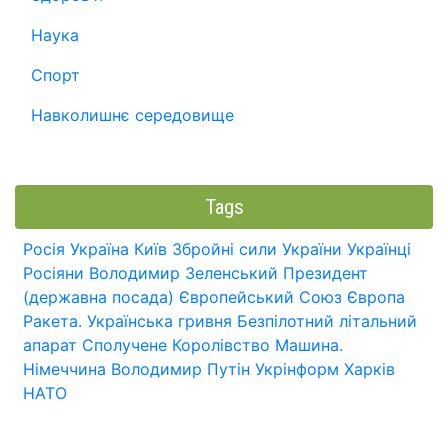
Наука
Спорт
Навколишнє середовище
Tags
Росія
Україна
Київ
Збройні сили України
Українці
Росіяни
Володимир Зеленський
Президент
(державна посада)
Європейський Союз
Європа
Ракета.
Українська гривня
Безпілотний літальний
апарат
Сполучене Королівство
Машина.
Німеччина
Володимир Путін
Укрінформ
Харків
НАТО