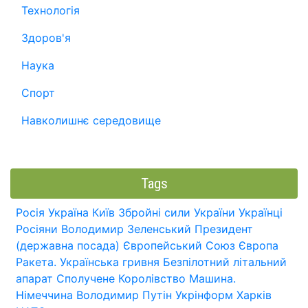
Технологія
Здоров'я
Наука
Спорт
Навколишнє середовище
Tags
Росія
Україна
Київ
Збройні сили України
Українці
Росіяни
Володимир Зеленський
Президент
(державна посада)
Європейський Союз
Європа
Ракета.
Українська гривня
Безпілотний літальний
апарат
Сполучене Королівство
Машина.
Німеччина
Володимир Путін
Укрінформ
Харків