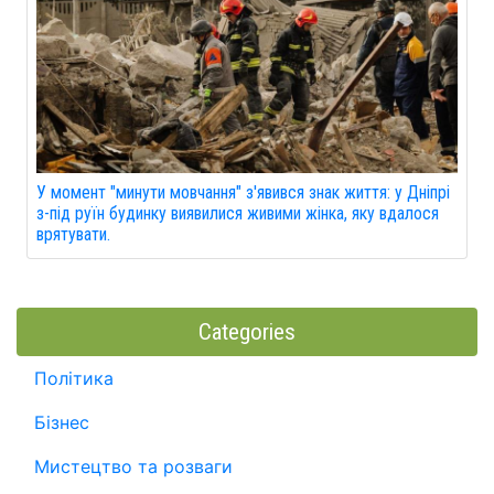
У момент "минути мовчання" з'явився знак життя: у Дніпрі
з-під руїн будинку виявилися живими жінка, яку вдалося
врятувати.
Categories
Політика
Бізнес
Мистецтво та розваги