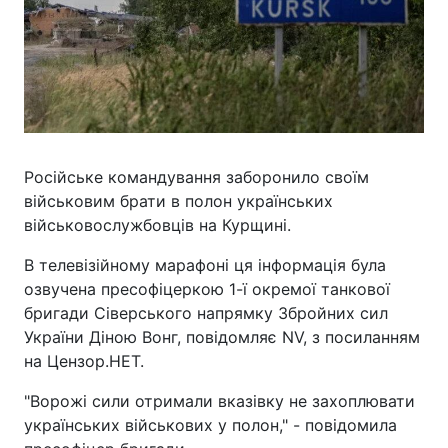
Російське командування заборонило своїм
військовим брати в полон українських
військовослужбовців на Курщині.
В телевізійному марафоні ця інформація була
озвучена пресофіцеркою 1-ї окремої танкової
бригади Сіверського напрямку Збройних сил
України Діною Вонг, повідомляє NV, з посиланням
на Цензор.НЕТ.
"Ворожі сили отримали вказівку не захоплювати
українських військових у полон," - повідомила