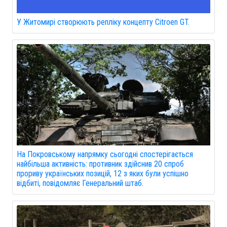
У Житомирі створюють репліку концепту Citroen GT.
На Покровському напрямку сьогодні спостерігається
найбільша активність: противник здійснив 20 спроб
прориву українських позицій, 12 з яких були успішно
відбиті, повідомляє Генеральний штаб.