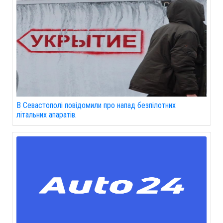
В Севастополі повідомили про напад безпілотних
літальних апаратів.