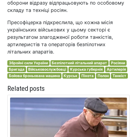
оборони відразу відпрацьовують по особовому
складу та техніці росіян.
Пресофіцерка підкреслила, що кожна місія
українських військових у цьому секторі є
результатом злагодженої роботи танкістів,
артилеристів та операторів безпілотних
літальних апаратів.
Збройні сили України
Безпілотний літальний апарат
Росіяни
Бригада
Військовослужбовці
Курська губернія
Артилерія
Бойова броньована машина
Курськ
Піхота
Полон
Танкіст
Related posts