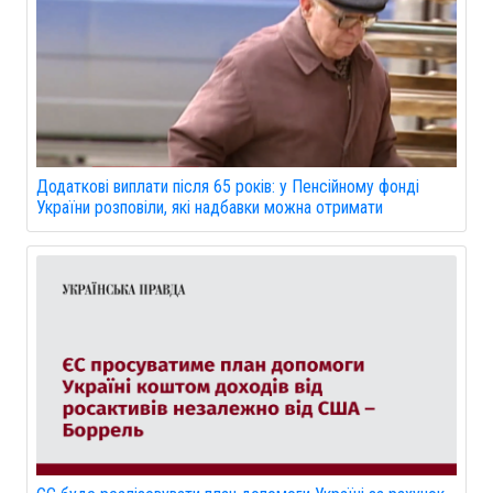
Додаткові виплати після 65 років: у Пенсійному фонді
України розповіли, які надбавки можна отримати