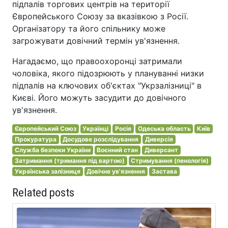
підпалів торгових центрів на території
Європейського Союзу за вказівкою з Росії.
Організатору та його спільнику може
загрожувати довічний термін ув'язнення.
Нагадаємо, що правоохоронці затримали
чоловіка, якого підозрюють у плануванні низки
підпалів на ключових об'єктах "Укрзалізниці" в
Києві. Його можуть засудити до довічного
ув'язнення.
Європейський Союз
Українці
Росія
Одеська область
Київ
Прокуратура
Досудове розслідування
Диверсія
Служба безпеки України
Воєнний стан
Диверсант
Затримання (тримання під вартою)
Стримування (пенологія)
Українська залізниця
Довічне ув'язнення
Застава
Related posts