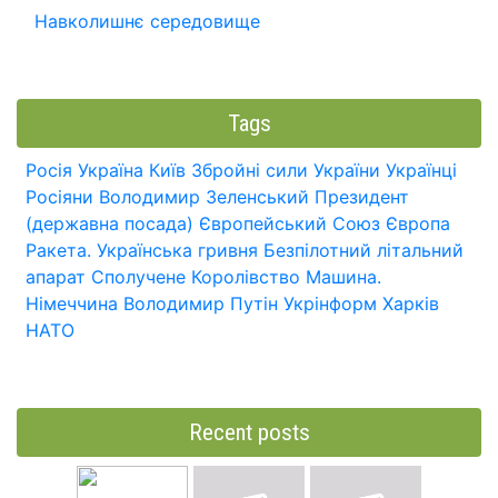
Навколишнє середовище
Tags
Росія
Україна
Київ
Збройні сили України
Українці
Росіяни
Володимир Зеленський
Президент
(державна посада)
Європейський Союз
Європа
Ракета.
Українська гривня
Безпілотний літальний
апарат
Сполучене Королівство
Машина.
Німеччина
Володимир Путін
Укрінформ
Харків
НАТО
Recent posts