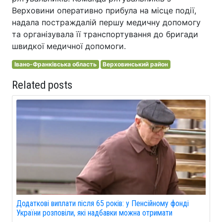
Верховини оперативно прибула на місце події,
надала постраждалій першу медичну допомогу
та організувала її транспортування до бригади
швидкої медичної допомоги.
Івано-Франківська область
Верховинський район
Related posts
Додаткові виплати після 65 років: у Пенсійному фонді
України розповіли, які надбавки можна отримати