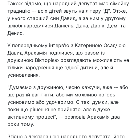
Також відомо, що народний депутат має сімейну
традицію -- всіх дітей звуть на літеру "Д". Отже,
у нього старший син Давид, а за ним у другому
шлюбі народилися Даніель, Дана, Дарік, Демі та
Денис.
У попередньому інтерв'ю з Катериною Осадчою
Давид Арахамія поділився, що разом із
дружиною Вікторією розглядають можливість не
тільки народження ще однієї дитини, але й
усиновлення.
"Думаємо з дружиною, чесно кажучи, вже -- або
ще раз їй вагітніти, або ми можливо когось
усиновимо або удочеримо. Є такі думки, але
поки що рішення не прийняте, але в дуже
активному процесі", -- розповів Арахамія два
роки тому.
Згідно з декларацією народного депутата, його