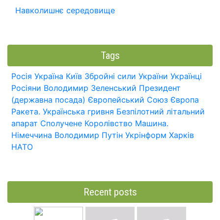
Навколишнє середовище
Tags
Росія
Україна
Київ
Збройні сили України
Українці
Росіяни
Володимир Зеленський
Президент
(державна посада)
Європейський Союз
Європа
Ракета.
Українська гривня
Безпілотний літальний
апарат
Сполучене Королівство
Машина.
Німеччина
Володимир Путін
Укрінформ
Харків
НАТО
Recent posts