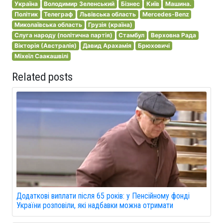
Україна
Володимир Зеленський
Бізнес
Київ
Машина.
Політик
Телеграф
Львівська область
Mercedes-Benz
Миколаївська область
Грузія (країна)
Слуга народу (політична партія)
Стамбул
Верховна Рада
Вікторія (Австралія)
Давид Арахамія
Брюховичі
Міхеїл Саакашвілі
Related posts
Додаткові виплати після 65 років: у Пенсійному фонді
України розповіли, які надбавки можна отримати