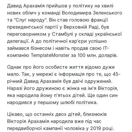
Давид Арахамія прийшов у політику на хвилі
нових облич у команді Володимира Зеленського
та "Слуг народу". Він став головою фракції
президентської партії у Верховній Раді, був
переговорником у Стамбулі у складі української
делегації. А до політичної кар'єри успішно
займався бізнесом і навіть продав свою IT-
компанію TemplateMonster за 100 млн. доларів.
Однак про його особисте життя відомо дуже
мало. Так, у мережі є інформація про те, що 45-
річний Давид Арахамія був двічі одружений.
Наразі його дружиною є жінка на ім'я Вікторія,
яка народила йому п'ятьох дітей. Ще один син
народився у першому шлюбі політика.
Цікаво, що останніх двох дітей, близнюків
Вікторія Арахамія народила вже під час
передвиборчої кампанії чоловіка у 2019 році.