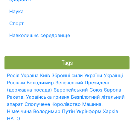
Наука
Спорт
Навколишнє середовище
Tags
Росія
Україна
Київ
Збройні сили України
Українці
Росіяни
Володимир Зеленський
Президент
(державна посада)
Європейський Союз
Європа
Ракета.
Українська гривня
Безпілотний літальний
апарат
Сполучене Королівство
Машина.
Німеччина
Володимир Путін
Укрінформ
Харків
НАТО