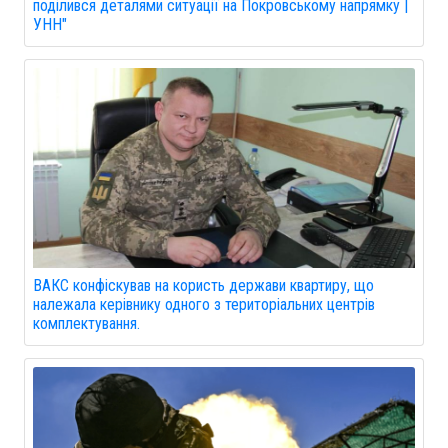
поділився деталями ситуації на Покровському напрямку |
УНН"
ВАКС конфіскував на користь держави квартиру, що
належала керівнику одного з територіальних центрів
комплектування.