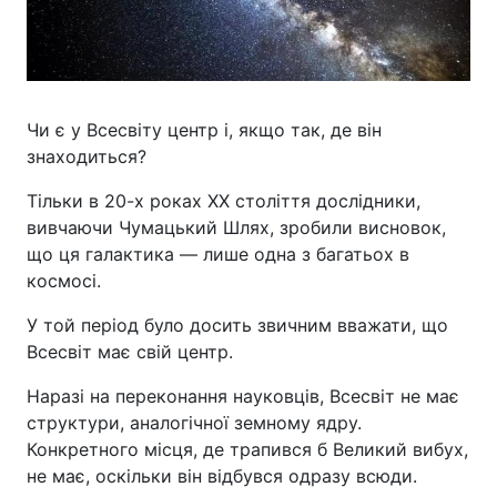
Чи є у Всесвіту центр і, якщо так, де він
знаходиться?
Тільки в 20-х роках XX століття дослідники,
вивчаючи Чумацький Шлях, зробили висновок,
що ця галактика — лише одна з багатьох в
космосі.
У той період було досить звичним вважати, що
Всесвіт має свій центр.
Наразі на переконання науковців, Всесвіт не має
структури, аналогічної земному ядру.
Конкретного місця, де трапився б Великий вибух,
не має, оскільки він відбувся одразу всюди.