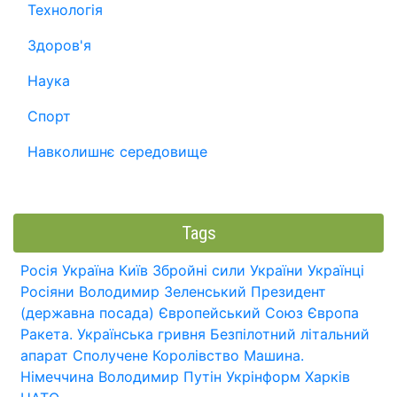
Технологія
Здоров'я
Наука
Спорт
Навколишнє середовище
Tags
Росія
Україна
Київ
Збройні сили України
Українці
Росіяни
Володимир Зеленський
Президент
(державна посада)
Європейський Союз
Європа
Ракета.
Українська гривня
Безпілотний літальний
апарат
Сполучене Королівство
Машина.
Німеччина
Володимир Путін
Укрінформ
Харків