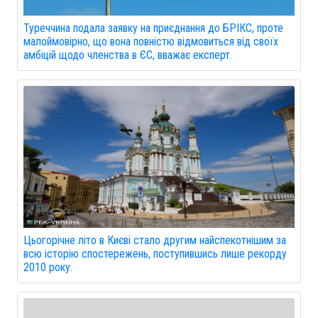
Туреччина подала заявку на приєднання до БРІКС, проте
малоймовірно, що вона повністю відмовиться від своїх
амбіцій щодо членства в ЄС, вважає експерт.
Цьогорічне літо в Києві стало другим найспекотнішим за
всю історію спостережень, поступившись лише рекорду
2010 року.