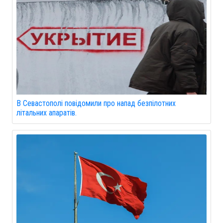
В Севастополі повідомили про напад безпілотних
літальних апаратів.