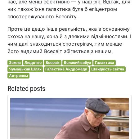
нас, але менш ефективно — у наш бік. Відтак, для
них також їхня галактика була б епіцентром
спостережуваного Всесвіту.
Проте це дещо інша реальність, яка в основному
схожа на нашу, хоча й з деякими відмінностями. І
чим далі знаходиться спостерігач, тим менше
його видимий Всесвіт збігається з нашим.
Земля
Людство
Всесвіт
Великий вибух
Галактика
Чумацький Шлях
Галактика Андромеди
Швидкість світла
Астроном
Related posts