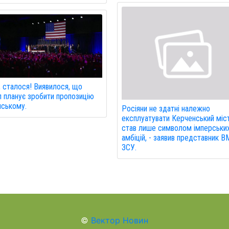
 сталося! Виявилося, що
 планує зробити пропозицію
ському.
Росіяни не здатні належно
експлуатувати Керченський міст
став лише символом імперськи
амбіцій, - заявив представник 
ЗСУ.
©
Вектор Новин