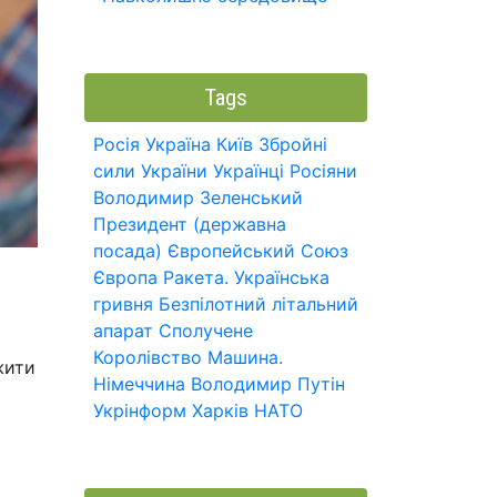
Tags
Росія
Україна
Київ
Збройні
сили України
Українці
Росіяни
Володимир Зеленський
Президент (державна
посада)
Європейський Союз
Європа
Ракета.
Українська
гривня
Безпілотний літальний
апарат
Сполучене
Королівство
Машина.
жити
Німеччина
Володимир Путін
Укрінформ
Харків
НАТО