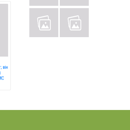
; він
х
ВМС