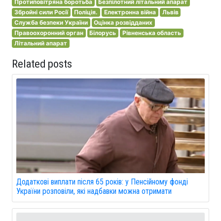
Протиповітряна боротьба
Безпілотний літальний апарат
Збройні сили Росії
Поліція.
Електронна війна
Львів
Служба безпеки України
Оцінка розвідданих
Правоохоронний орган
Білорусь
Рівненська область
Літальний апарат
Related posts
Додаткові виплати після 65 років: у Пенсійному фонді
України розповіли, які надбавки можна отримати