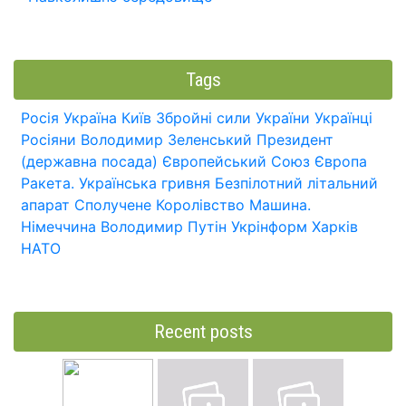
Tags
Росія
Україна
Київ
Збройні сили України
Українці
Росіяни
Володимир Зеленський
Президент
(державна посада)
Європейський Союз
Європа
Ракета.
Українська гривня
Безпілотний літальний
апарат
Сполучене Королівство
Машина.
Німеччина
Володимир Путін
Укрінформ
Харків
НАТО
Recent posts