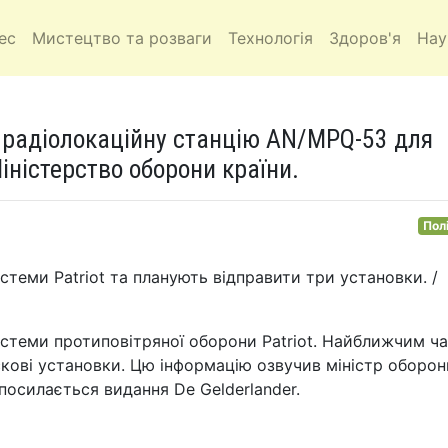
ес
Мистецтво та розваги
Технологія
Здоров'я
Нау
 радіолокаційну станцію AN/MPQ-53 для
іністерство оборони країни.
Пол
стеми Patriot та планують відправити три установки. /
истеми протиповітряної оборони Patriot. Найближчим ч
скові установки. Цю інформацію озвучив міністр оборон
посилається видання De Gelderlander.