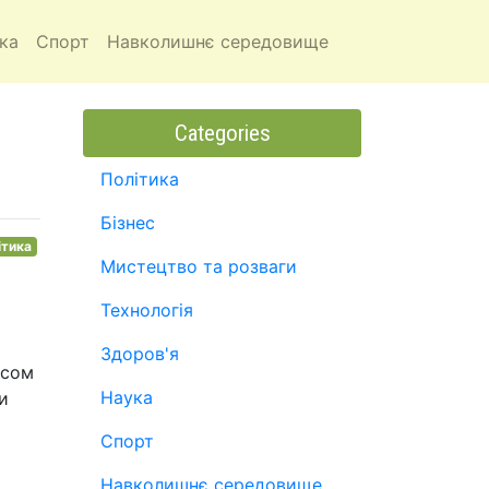
ка
Спорт
Навколишнє середовище
Categories
Політика
Бізнес
ітика
Мистецтво та розваги
Технологія
Здоров'я
асом
Наука
и
Спорт
Навколишнє середовище