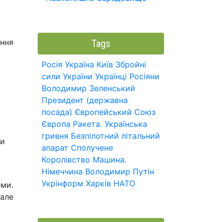
ення
Tags
Росія
Україна
Київ
Збройні
сили України
Українці
Росіяни
Володимир Зеленський
Президент (державна
посада)
Європейський Союз
Європа
Ракета.
Українська
гривня
Безпілотний літальний
ли
апарат
Сполучене
Королівство
Машина.
Німеччина
Володимир Путін
Укрінформ
Харків
НАТО
еми.
 але