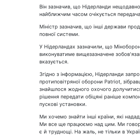
Він зазначив, що Нідерланди нещодавно 
найближчим часом очікується передача
Міністр зазначив, що інші держави про
повної системи.
У Нідерландах зазначили, що Міноборо
виконуватиме вищезазначене зобов'язанн
вказується.
Згідно з інформацією, Нідерланди зап
протиповітряної оборони Patriot, зібрав
знайшлося жодного охочого долучитися 
рішення передати обіцяні раніше компо
пускові установки.
Ми хочемо знайти інші країни, які над
Ми все ще працюємо над цим. Ми говори
є й труднощі. На жаль, не тільки в Украї