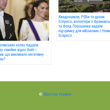
Квадроцикли, РЕБи та дрони:
Еспресо, волонтери з Франківсь
та Фонд Порошенка надали
підтримку для військових | Нови
Еспресо
олівських колах піддали
ву сімейне відео Кейт і
ма: що викликало негативну
ію?
©
Вектор Новин