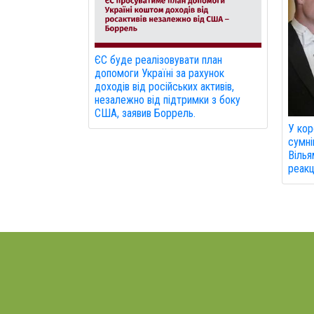
ЄС буде реалізовувати план
допомоги Україні за рахунок
доходів від російських активів,
незалежно від підтримки з боку
США, заявив Боррель.
У кор
сумні
Вілья
реакц