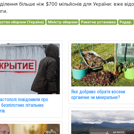
ілення більше ніж $700 мільйонів для України: вже від
шти.
рство оборони (Україна)
Міністр оборони
Ракетна установка
Радар.
Яке добриво обрати восени:
органічне чи мінеральне?
астополі повідомили про
 безпілотних літальних
ів.