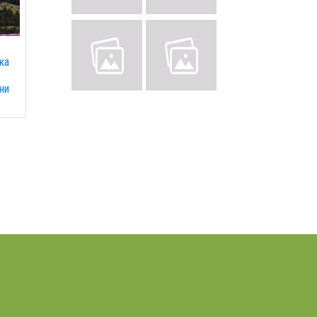
ка
ни