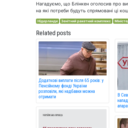
Нагадуємо, що Блінкен оголосив про вид
на які потреби будуть спрямовані ці ко
Нідерланди
Зенітний ракетний комплекс
Міністе
Related posts
Додаткові виплати після 65 років: у
Пенсійному фонді України
розповіли, які надбавки можна
В Сев
отримати
напад
апарат