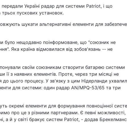
передали Україні радар для системи Patriot, і що
 трьох пускових установок.
довжують шукати альтернативні елементи для забезпеч
ни було нещодавно поінформоване, що "союзник не
я". Яка країна відмовилася від зобов'язань -- не
ропонували своїм союзникам створити батарею системи
ши її з наявних елементів. Проте, через три місяці не
до цього процесу. У зв'язку з цим Нідерланди ухвали
ненти для системи: один радар AN/MPQ-53/65 та три
адуть окремі елементи для формування повноцінної сист
мо про це з різними партнерами. Є певні можливості,
ні, а й у світі бракує систем Patriot, - додав Брекелманс