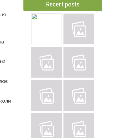
Recent posts
ння
на
 на
влює
школи