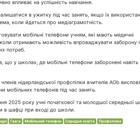
ивно впливає на успішність навчання.
алишатися в ужитку під час занять, якщо їх використа
ема, коли йдеться про медіаграмотність.
овувати мобільні телефони учням, які мають медичні
, школи отримають можливість впроваджувати заборону 
их потреб.
 що у школах, де мобільні телефони заборонені навіть
 членів нідерландської профспілки вчителів AOb висло
ни мобільних телефонів під час занять.
ічня 2025 року учні початкової та молодшої середньої 
и в шафці при вході до школи.
нди
Гаага
Мобільний телефон
Середня освіта
Профспілка