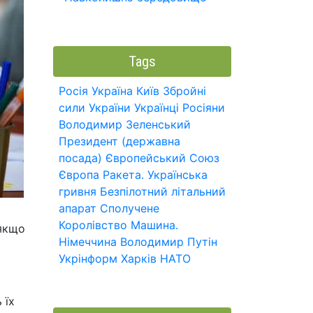
Tags
Росія
Україна
Київ
Збройні
сили України
Українці
Росіяни
Володимир Зеленський
Президент (державна
посада)
Європейський Союз
Європа
Ракета.
Українська
гривня
Безпілотний літальний
апарат
Сполучене
Королівство
Машина.
 якщо
Німеччина
Володимир Путін
Укрінформ
Харків
НАТО
 їх