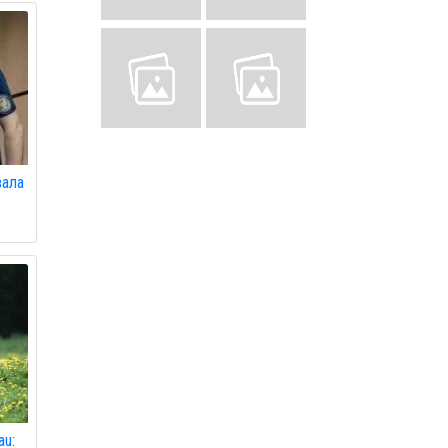
вала
au: