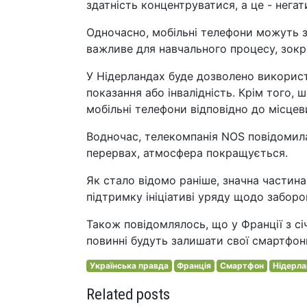
здатність концентруватися, а це - негат
Одночасно, мобільні телефони можуть з
важливе для навчального процесу, зокр
У Нідерландах буде дозволено використ
показання або інвалідність. Крім того
мобільні телефони відповідно до місцев
Водночас, телекомпанія NOS повідомила,
перервах, атмосфера покращується.
Як стало відомо раніше, значна частина
підтримку ініціативі уряду щодо заборо
Також повідомлялось, що у Франції з с
повинні будуть залишати свої смартфон
Українська правда
Франція
Смартфон
Нідерла
Related posts