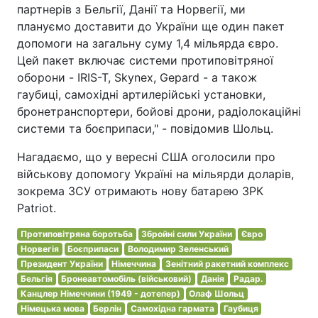
партнерів з Бельгії, Данії та Норвегії, ми
плануємо доставити до України ще один пакет
допомоги на загальну суму 1,4 мільярда євро.
Цей пакет включає системи протиповітряної
оборони - IRIS-T, Skynex, Gepard - а також
гаубиці, самохідні артилерійські установки,
бронетранспортери, бойові дрони, радіолокаційні
системи та боєприпаси," - повідомив Шольц.
Нагадаємо, що у вересні США оголосили про
військову допомогу Україні на мільярди доларів,
зокрема ЗСУ отримають нову батарею ЗРК
Patriot.
Протиповітряна боротьба
Збройні сили України
Євро
Норвегія
Боєприпаси
Володимир Зеленський
Президент України
Німеччина
Зенітний ракетний комплекс
Бельгія
Бронеавтомобіль (військовий)
Данія
Радар.
Канцлер Німеччини (1949 - дотепер)
Олаф Шольц
Німецька мова
Берлін
Самохідна гармата
Гаубиця