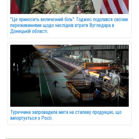
"Це приносить величезний біль": Годжес поділився своїми
переживаннями щодо наслідків втрати Вугледара в
Донецькій області.
Туреччина запровадила мита на сталеву продукцію, що
імпортується з Росії.