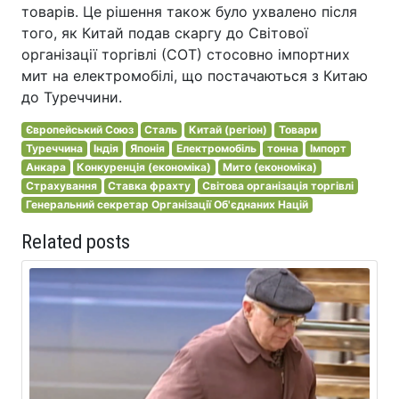
товарів. Це рішення також було ухвалено після
того, як Китай подав скаргу до Світової
організації торгівлі (СОТ) стосовно імпортних
мит на електромобілі, що постачаються з Китаю
до Туреччини.
Європейський Союз
Сталь
Китай (регіон)
Товари
Туреччина
Індія
Японія
Електромобіль
тонна
Імпорт
Анкара
Конкуренція (економіка)
Мито (економіка)
Страхування
Ставка фрахту
Світова організація торгівлі
Генеральний секретар Організації Об'єднаних Націй
Related posts