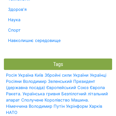
Здоров'я
Наука
Спорт
Навколишнє середовище
Tags
Росія
Україна
Київ
Збройні сили України
Українці
Росіяни
Володимир Зеленський
Президент
(державна посада)
Європейський Союз
Європа
Ракета.
Українська гривня
Безпілотний літальний
апарат
Сполучене Королівство
Машина.
Німеччина
Володимир Путін
Укрінформ
Харків
НАТО