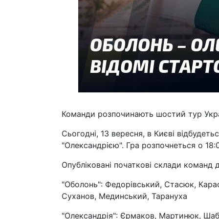
Команди розпочинають шостий тур Украї
Сьогодні, 13 вересня, в Києві відбудет
"Олександрією". Гра розпочнеться о 18:
Опубліковані початкові склади команд 
"Оболонь": Федорівський, Стасюк, Карас
Суханов, Мединський, Тарануха
"Олександрія": Єрмаков, Мартинюк, Шаб