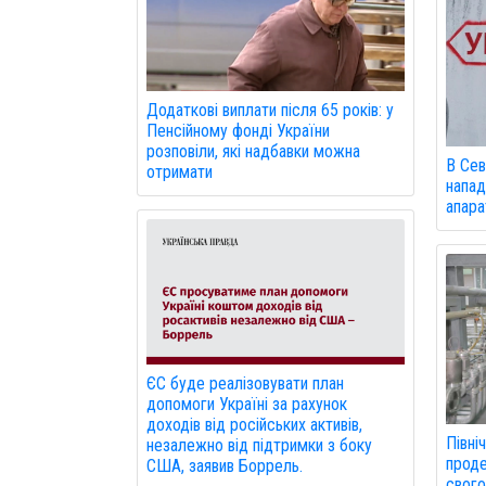
Додаткові виплати після 65 років: у
Пенсійному фонді України
розповіли, які надбавки можна
В Сев
отримати
напад
апарат
ЄС буде реалізовувати план
допомоги Україні за рахунок
доходів від російських активів,
Півні
незалежно від підтримки з боку
проде
США, заявив Боррель.
свого