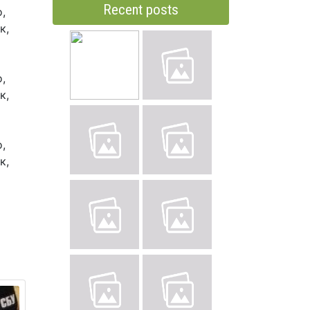
Recent posts
,
к,
,
к,
,
к,