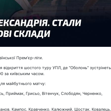
нської Прем'єр-ліги.
ься відкриття шостого туру УПЛ, де "Оболонь" зустрінеть
00 за київським часом.
для майбутнього матчу:
ь, Приймак, Грисьо, Вітенчук, Слободян, Черненко,
анов, Кампос, Кравченко, Калюжний, Шостак, Ковалець,