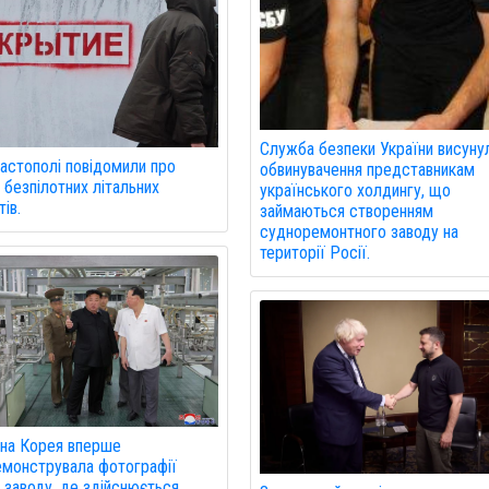
Служба безпеки України висуну
астополі повідомили про
обвинувачення представникам
 безпілотних літальних
українського холдингу, що
ів.
займаються створенням
судноремонтного заводу на
території Росії.
чна Корея вперше
монструвала фотографії
 заводу, де здійснюється