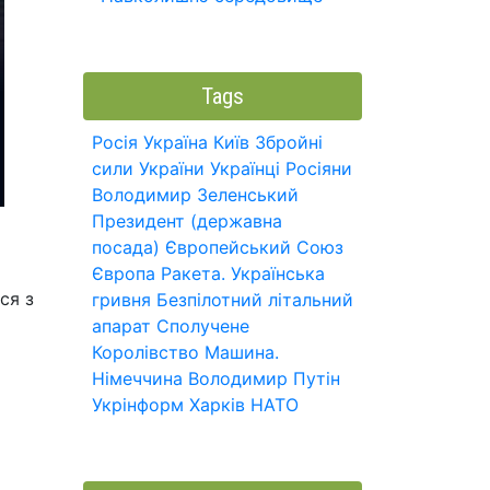
Tags
Росія
Україна
Київ
Збройні
сили України
Українці
Росіяни
Володимир Зеленський
Президент (державна
посада)
Європейський Союз
Європа
Ракета.
Українська
ся з
гривня
Безпілотний літальний
апарат
Сполучене
Королівство
Машина.
Німеччина
Володимир Путін
Укрінформ
Харків
НАТО