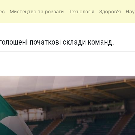
ес
Мистецтво та розваги
Технологія
Здоров'я
Нау
голошені початкові склади команд.