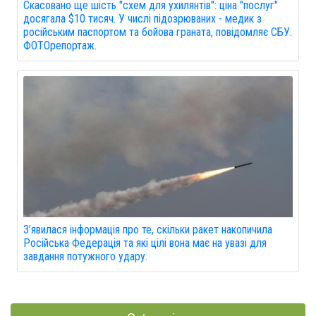
Скасовано ще шість "схем для ухилянтів": ціна "послуг"
досягала $10 тисяч. У числі підозрюваних - медик з
російським паспортом та бойова граната, повідомляє СБУ.
ФОТОрепортаж.
З’явилася інформація про те, скільки ракет накопичила
Російська Федерація та які цілі вона має на увазі для
завдання потужного удару.