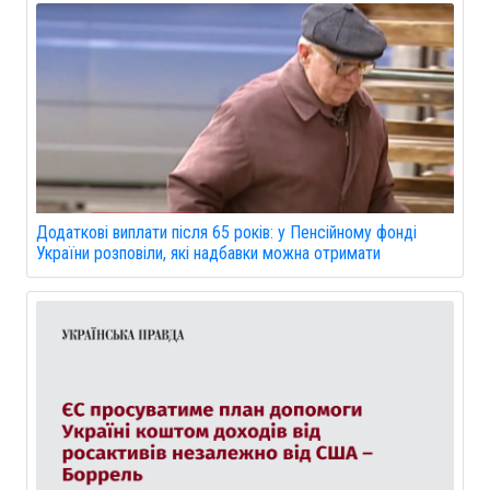
Додаткові виплати після 65 років: у Пенсійному фонді
України розповіли, які надбавки можна отримати