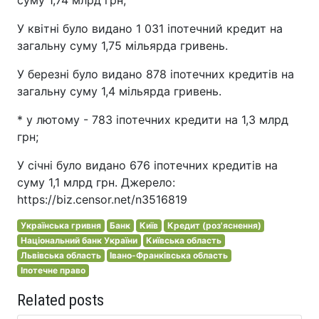
суму 1,74 млрд грн;
У квітні було видано 1 031 іпотечний кредит на
загальну суму 1,75 мільярда гривень.
У березні було видано 878 іпотечних кредитів на
загальну суму 1,4 мільярда гривень.
* у лютому - 783 іпотечних кредити на 1,3 млрд
грн;
У січні було видано 676 іпотечних кредитів на
суму 1,1 млрд грн. Джерело:
https://biz.censor.net/n3516819
Українська гривня
Банк
Київ
Кредит (роз'яснення)
Національний банк України
Київська область
Львівська область
Івано-Франківська область
Іпотечне право
Related posts