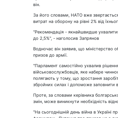
він.
За його словами, НАТО вже звертається
витрат на оборону на рівні 2% від їхньо
"Рекомендація - якнайшвидше ухвалити 
до 2,5%", - наголосив Запрянов
Водночас він заявив, що міністерство 
призов до армії.
"Парламент самостійно ухвалив рішенн
військовослужбовців, яке набере чинност
полягають у тому, що зростання заробі
збройних силах і допоможе заповнити вак
Проте, за словами керівника болгарсько
змін, може виникнути необхідність відн
"На сьогоднішній день війна в Україні