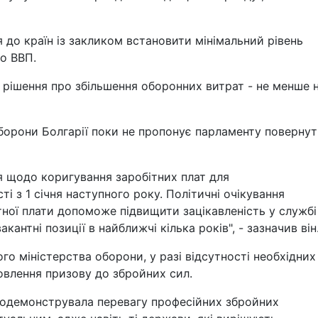
 до країн із закликом встановити мінімальний рівень
го ВВП.
рішення про збільшення оборонних витрат - не менше 
оборони Болгарії поки не пропонує парламенту поверну
я щодо коригування заробітних плат для
і з 1 січня наступного року. Політичні очікування
тної плати допоможе підвищити зацікавленість у службі
антні позиції в найближчі кілька років", - зазначив він
го міністерства оборони, у разі відсутності необхідних
овлення призову до збройних сил.
 продемонструвала перевагу професійних збройних