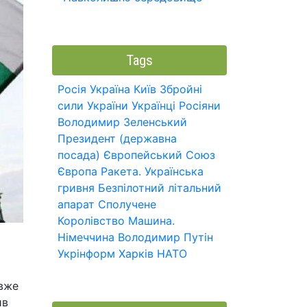
Tags
Росія
Україна
Київ
Збройні
сили України
Українці
Росіяни
Володимир Зеленський
Президент (державна
посада)
Європейський Союз
Європа
Ракета.
Українська
гривня
Безпілотний літальний
апарат
Сполучене
Королівство
Машина.
Німеччина
Володимир Путін
Укрінформ
Харків
НАТО
 вже
ив