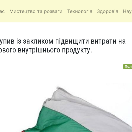
ес
Мистецтво та розваги
Технологія
Здоров'я
Нау
тупив із закликом підвищити витрати на
лового внутрішнього продукту.
Пол