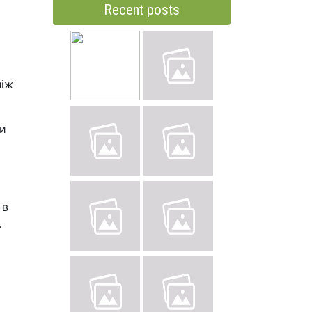
Recent posts
ніж
ти
 в
.