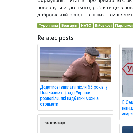
формувань. Питання про призов не є ак
повернутися до нього, роблять це в но
добровільній основі, в інших - лише для 
Туреччина
Болгарія
НАТО
Військові
Парламе
Related posts
Додаткові виплати після 65 років: у
Пенсійному фонді України
розповіли, які надбавки можна
В Сев
отримати
напад
апарат