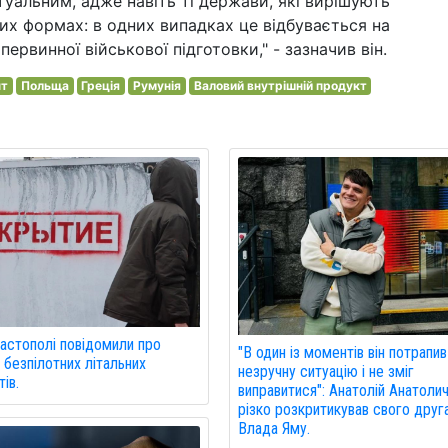
туальним, адже навіть ті держави, які вирішують
вих формах: в одних випадках це відбувається на
первинної військової підготовки," - зазначив він.
нт
Польща
Греція
Румунія
Валовий внутрішній продукт
астополі повідомили про
"В один із моментів він потрапив
 безпілотних літальних
незручну ситуацію і не зміг
ів.
виправитися": Анатолій Анатоли
різко розкритикував свого друг
Влада Яму.