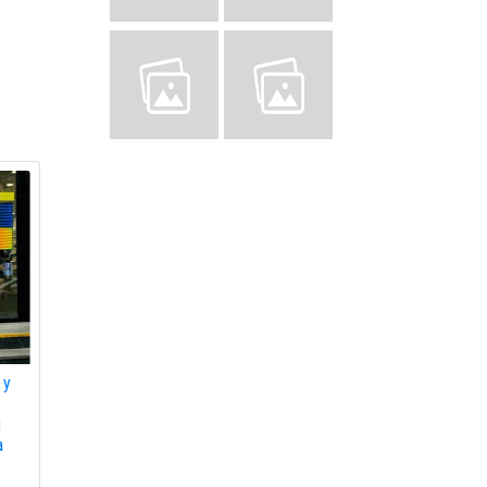
 у
ч
а