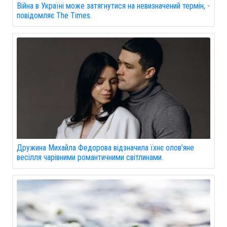
Війна в Україні може затягнутися на невизначений термін, -
повідомляє The Times.
Дружина Михайла Федорова відзначила їхнє олов'яне
весілля чарівними романтичними світлинами.