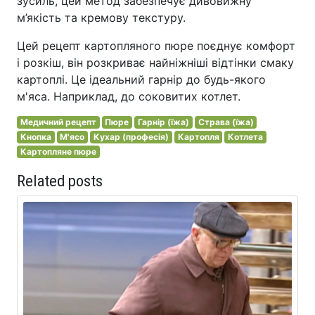
зусиль, цей метод забезпечує дивовижну
м’якість та кремову текстуру.
Цей рецепт картопляного пюре поєднує комфорт
і розкіш, він розкриває найніжніші відтінки смаку
картоплі. Це ідеальний гарнір до будь-якого
м'яса. Наприклад, до соковитих котлет.
Медичний рецепт
Пюре
Гарнір (їжа)
Страва (їжа)
Кнопка
М'ясо
Кухар (професія)
Картопля
Котлета
Картопляне пюре
Related posts