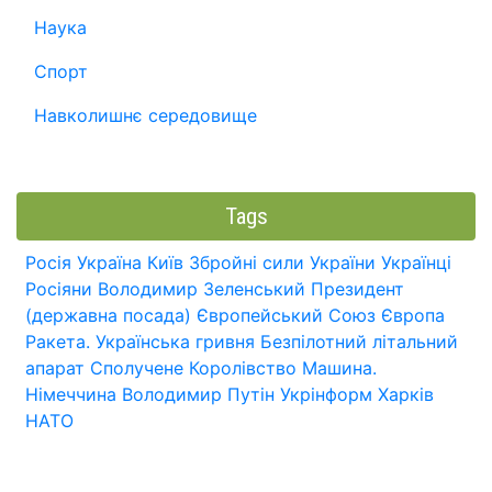
Наука
Спорт
Навколишнє середовище
Tags
Росія
Україна
Київ
Збройні сили України
Українці
Росіяни
Володимир Зеленський
Президент
(державна посада)
Європейський Союз
Європа
Ракета.
Українська гривня
Безпілотний літальний
апарат
Сполучене Королівство
Машина.
Німеччина
Володимир Путін
Укрінформ
Харків
НАТО