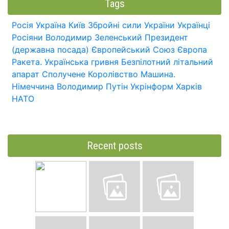
Tags
Росія
Україна
Київ
Збройні сили України
Українці
Росіяни
Володимир Зеленський
Президент
(державна посада)
Європейський Союз
Європа
Ракета.
Українська гривня
Безпілотний літальний
апарат
Сполучене Королівство
Машина.
Німеччина
Володимир Путін
Укрінформ
Харків
НАТО
Recent posts