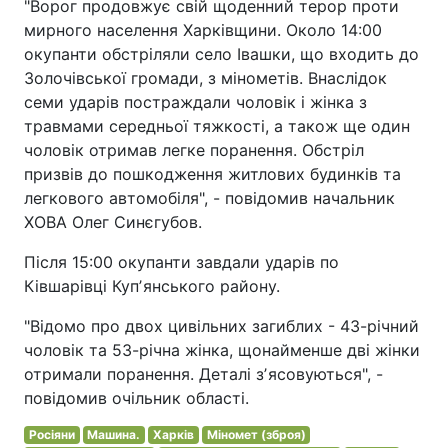
"Ворог продовжує свій щоденний терор проти
мирного населення Харківщини. Около 14:00
окупанти обстріляли село Івашки, що входить до
Золочівської громади, з мінометів. Внаслідок
семи ударів постраждали чоловік і жінка з
травмами середньої тяжкості, а також ще один
чоловік отримав легке поранення. Обстріл
призвів до пошкодження житлових будинків та
легкового автомобіля", - повідомив начальник
ХОВА Олег Синєгубов.
Після 15:00 окупанти завдали ударів по
Ківшарівці Купʼянського району.
"Відомо про двох цивільних загиблих - 43-річний
чоловік та 53-річна жінка, щонайменше дві жінки
отримали поранення. Деталі зʼясовуються", -
повідомив очільник області.
Росіяни
Машина.
Харків
Міномет (зброя)