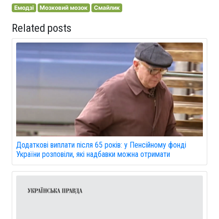
Емодзі
Мозковий мозок
Смайлик
Related posts
Додаткові виплати після 65 років: у Пенсійному фонді
України розповіли, які надбавки можна отримати