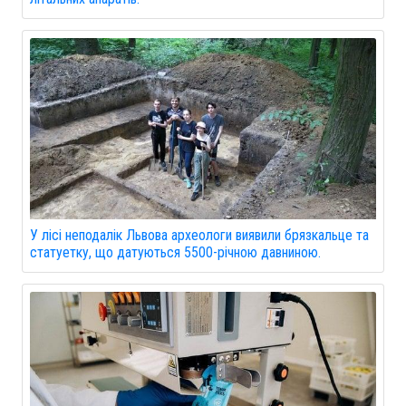
У лісі неподалік Львова археологи виявили брязкальце та
статуетку, що датуються 5500-річною давниною.