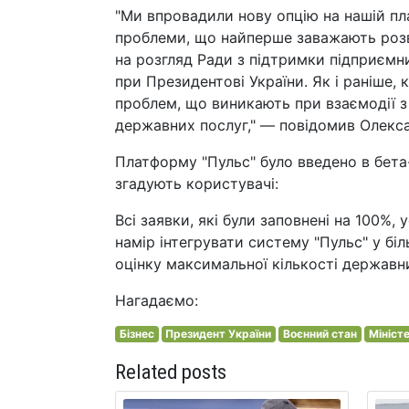
"Ми впровадили нову опцію на нашій пл
проблеми, що найперше заважають розви
на розгляд Ради з підтримки підприємн
при Президентові України. Як і раніше,
проблем, що виникають при взаємодії 
державних послуг," — повідомив Олекс
Платформу "Пульс" було введено в бета
згадують користувачі:
Всі заявки, які були заповнені на 100%
намір інтегрувати систему "Пульс" у б
оцінку максимальної кількості державни
Нагадаємо:
Бізнес
Президент України
Воєнний стан
Мініст
Related posts