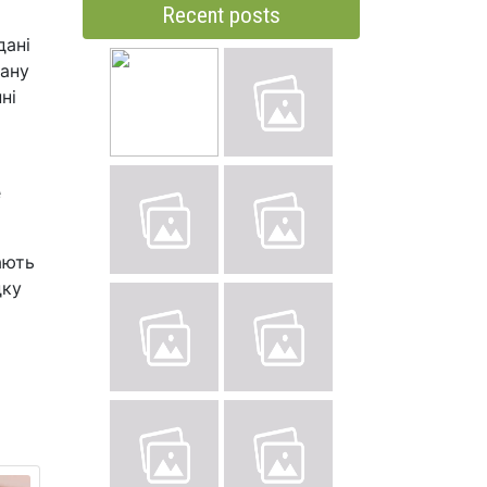
Recent posts
дані
гану
ні
е
ають
дку