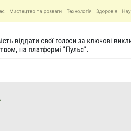
ес
Мистецтво та розваги
Технологія
Здоров'я
Нау
ть віддати свої голоси за ключові викл
твом, на платформі "Пульс".