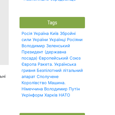
Tags
Росія
Україна
Київ
Збройні
сили України
Українці
Росіяни
Володимир Зеленський
Президент (державна
посада)
Європейський Союз
Європа
Ракета.
Українська
гривня
Безпілотний літальний
ьні
апарат
Сполучене
Королівство
Машина.
Німеччина
Володимир Путін
Укрінформ
Харків
НАТО