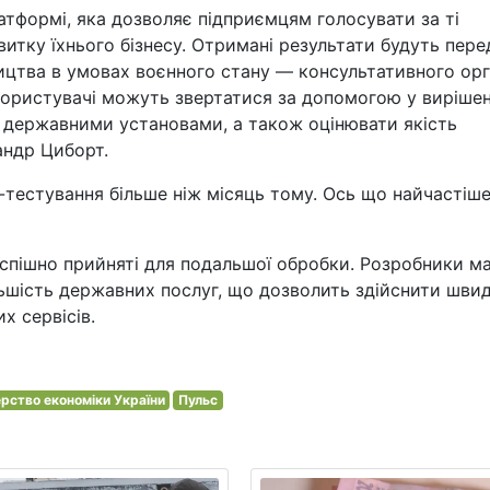
атформі, яка дозволяє підприємцям голосувати за ті
тку їхнього бізнесу. Отримані результати будуть пере
ицтва в умовах воєнного стану — консультативного ор
 користувачі можуть звертатися за допомогою у вирішен
з державними установами, а також оцінювати якість
андр Циборт.
-тестування більше ніж місяць тому. Ось що найчастіш
, успішно прийняті для подальшої обробки. Розробники м
ільшість державних послуг, що дозволить здійснити шви
х сервісів.
ерство економіки України
Пульс