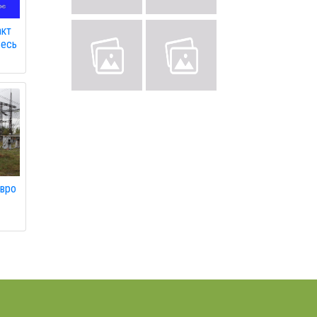
акт
Весь
євро