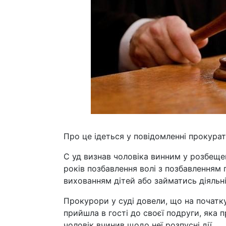
Про це ідеться у повідомленні прокура
С уд визнав чоловіка винним у розбещен
років позбавлення волі з позбавленням 
вихованням дітей або займатись діяльні
Прокурори у суді довели, що на початк
прийшла в гості до своєї подруги, яка
чоловік вчинив щодо неї розпусні дії.