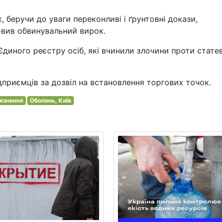
, беручи до уваги переконливі і ґрунтовні докази,
овив обвинувальний вирок.
диного реєстру осіб, які вчинили злочини проти стате
дприємців за дозвіл на встановлення торгових точок.
'язнення
Оболонь, Київ