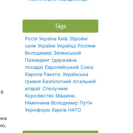
Tags
Росія
Україна
Київ
Збройні
сили України
Українці
Росіяни
Володимир Зеленський
Президент (державна
посада)
Європейський Союз
Європа
Ракета.
Українська
гривня
Безпілотний літальний
апарат
Сполучене
 6
Королівство
Машина.
Німеччина
Володимир Путін
Укрінформ
Харків
НАТО
нка
ою,