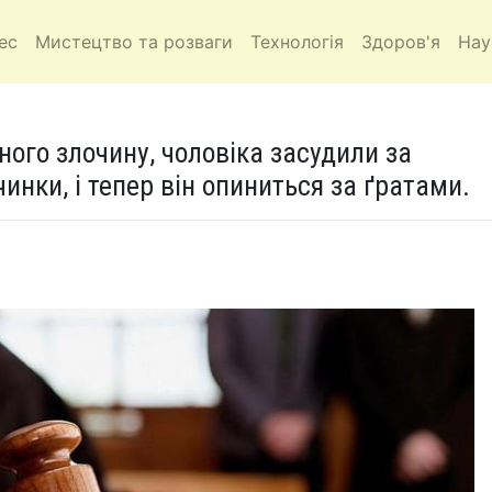
ес
Мистецтво та розваги
Технологія
Здоров'я
Нау
ного злочину, чоловіка засудили за
инки, і тепер він опиниться за ґратами.