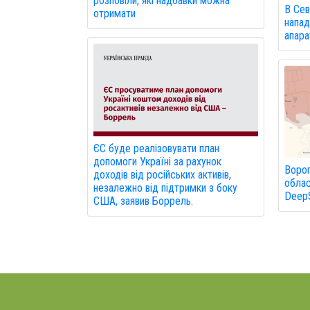
розповіли, які надбавки можна
В Сев
отримати
напад
апарат
ЄС буде реалізовувати план
допомоги Україні за рахунок
Ворог
доходів від російських активів,
облас
незалежно від підтримки з боку
DeepS
США, заявив Боррель.