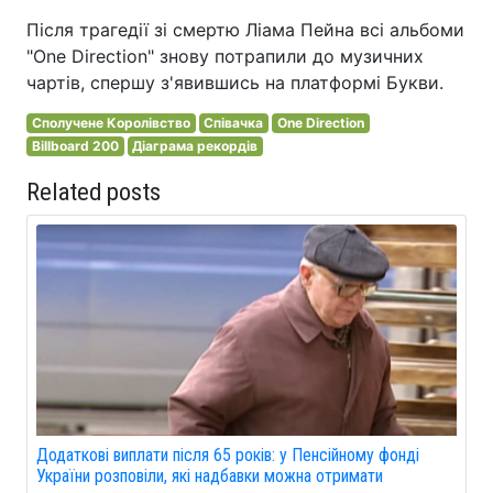
Після трагедії зі смертю Ліама Пейна всі альбоми
"One Direction" знову потрапили до музичних
чартів, спершу з'явившись на платформі Букви.
Сполучене Королівство
Співачка
One Direction
Billboard 200
Діаграма рекордів
Related posts
Додаткові виплати після 65 років: у Пенсійному фонді
України розповіли, які надбавки можна отримати