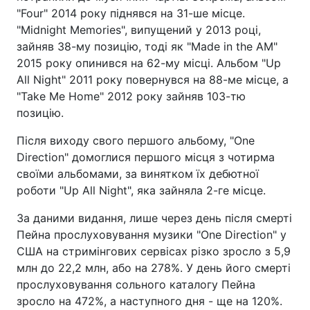
"Four" 2014 року піднявся на 31-ше місце.
"Midnight Memories", випущений у 2013 році,
зайняв 38-му позицію, тоді як "Made in the AM"
2015 року опинився на 62-му місці. Альбом "Up
All Night" 2011 року повернувся на 88-ме місце, а
"Take Me Home" 2012 року зайняв 103-тю
позицію.
Після виходу свого першого альбому, "One
Direction" домоглися першого місця з чотирма
своїми альбомами, за винятком їх дебютної
роботи "Up All Night", яка зайняла 2-ге місце.
За даними видання, лише через день після смерті
Пейна прослуховування музики "One Direction" у
США на стримінгових сервісах різко зросло з 5,9
млн до 22,2 млн, або на 278%. У день його смерті
прослуховування сольного каталогу Пейна
зросло на 472%, а наступного дня - ще на 120%.