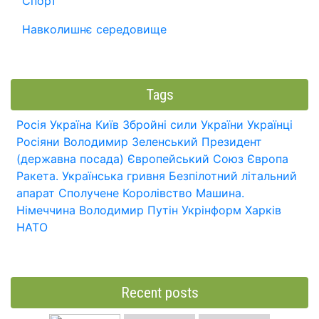
Спорт
Навколишнє середовище
Tags
Росія
Україна
Київ
Збройні сили України
Українці
Росіяни
Володимир Зеленський
Президент
(державна посада)
Європейський Союз
Європа
Ракета.
Українська гривня
Безпілотний літальний
апарат
Сполучене Королівство
Машина.
Німеччина
Володимир Путін
Укрінформ
Харків
НАТО
Recent posts