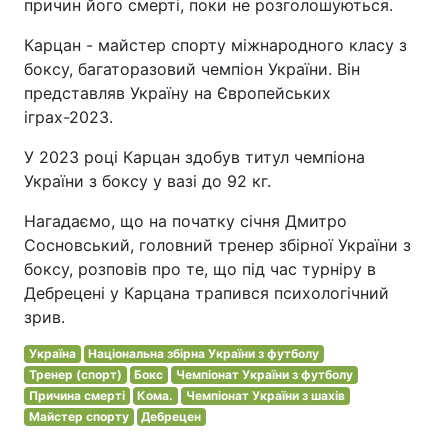
причин його смерті, поки не розголошуються.
Карцан - майстер спорту міжнародного класу з
боксу, багаторазовий чемпіон України. Він
представляв Україну на Європейських
іграх-2023.
У 2023 році Карцан здобув титул чемпіона
України з боксу у вазі до 92 кг.
Нагадаємо, що на початку січня Дмитро
Сосновський, головний тренер збірної України з
боксу, розповів про те, що під час турніру в
Дебрецені у Карцана трапився психологічний
зрив.
Україна
Національна збірна України з футболу
Тренер (спорт)
Бокс
Чемпіонат України з футболу
Причина смерті
Кома.
Чемпіонат України з шахів
Майстер спорту
Дебрецен