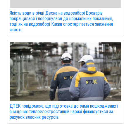
Якість води в річці Десна на водозаборі Броварів
покращилася і повернулася до нормальних показників,
тоді як на водозаборі Києва спостерігається зниження
якості.
ДТЕК повідомляє, що підготовка до зими пошкоджених і
знищених теплоелектростанцій наразі фінансується за
рахунок власних ресурсів.