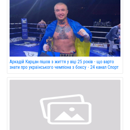
Аркадій Карцан пішов з життя у віці 25 років - що варто
знати про українського чемпіона з боксу - 24 канал Спорт