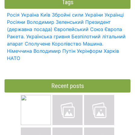
Tags
Росія
Україна
Київ
Збройні сили України
Українці
Росіяни
Володимир Зеленський
Президент
(державна посада)
Європейський Союз
Європа
Ракета.
Українська гривня
Безпілотний літальний
апарат
Сполучене Королівство
Машина.
Німеччина
Володимир Путін
Укрінформ
Харків
НАТО
Recent posts