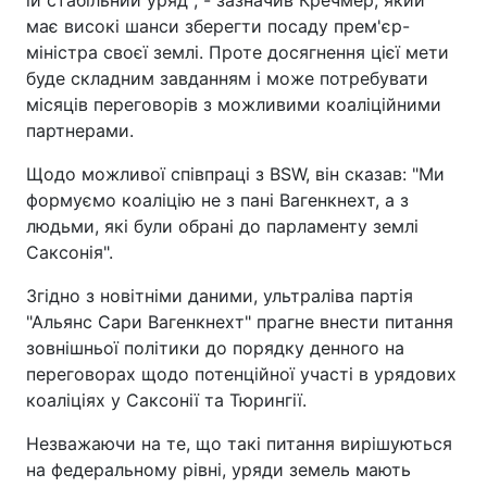
їй стабільний уряд", - зазначив Кречмер, який
має високі шанси зберегти посаду прем'єр-
міністра своєї землі. Проте досягнення цієї мети
буде складним завданням і може потребувати
місяців переговорів з можливими коаліційними
партнерами.
Щодо можливої співпраці з BSW, він сказав: "Ми
формуємо коаліцію не з пані Вагенкнехт, а з
людьми, які були обрані до парламенту землі
Саксонія".
Згідно з новітніми даними, ультраліва партія
"Альянс Сари Вагенкнехт" прагне внести питання
зовнішньої політики до порядку денного на
переговорах щодо потенційної участі в урядових
коаліціях у Саксонії та Тюрингії.
Незважаючи на те, що такі питання вирішуються
на федеральному рівні, уряди земель мають