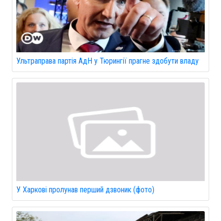
Ультраправа партія АдН у Тюрингії прагне здобути владу
У Харкові пролунав перший дзвоник (фото)