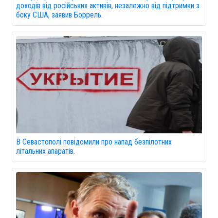
доходів від російських активів, незалежно від підтримки з
боку США, заявив Боррель.
В Севастополі повідомили про напад безпілотних
літальних апаратів.