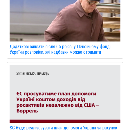
Додаткові виплати після 65 років: у Пенсійному фонді
України розповіли, які надбавки можна отримати
ЄС буде реалізовувати план допомоги Україні за рахунок