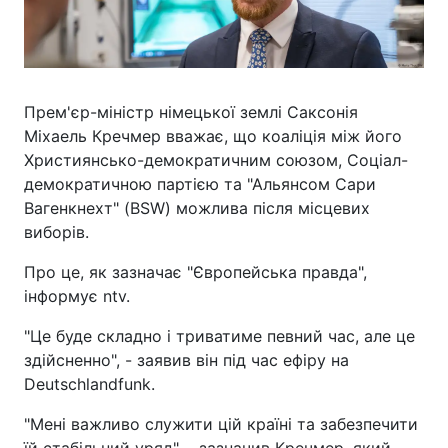
Прем'єр-міністр німецької землі Саксонія
Міхаель Кречмер вважає, що коаліція між його
Християнсько-демократичним союзом, Соціал-
демократичною партією та "Альянсом Сари
Вагенкнехт" (BSW) можлива після місцевих
виборів.
Про це, як зазначає "Європейська правда",
інформує ntv.
"Це буде складно і триватиме певний час, але це
здійсненно", - заявив він під час ефіру на
Deutschlandfunk.
"Мені важливо служити цій країні та забезпечити