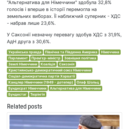
"Альтернатива для Німеччини" здобула 32,8%
голосів і вперше в історії перемогла на
земельних виборах. Її наближчий суперник - ХДС
- набрав лише 23,6%.
У Саксонії незначну перевагу здобув ХДС з 31,9%,
АдН друга з 30,6%.
Українська правда
Північна та Південна Америка
Німеччина
Парламент
Прем'єр-міністр
Зовнішня політика
Землі Німеччини
Коаліція
Саксонія
Християнсько-демократичний союз Німеччини
Соціал-демократична партія Хорватії
Канцлер Німеччини (1949 - дотепер)
Олаф Шольц
Бундесрат Німеччини
Альтернатива для Німеччини
Бундестаг
Тюрінгія
Related posts