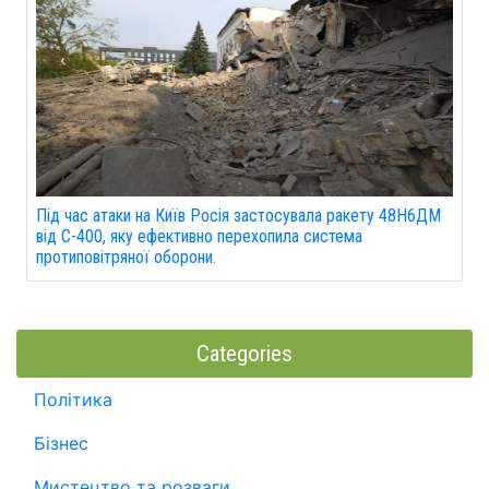
Під час атаки на Київ Росія застосувала ракету 48Н6ДМ
від С-400, яку ефективно перехопила система
протиповітряної оборони.
Categories
Політика
Бізнес
Мистецтво та розваги