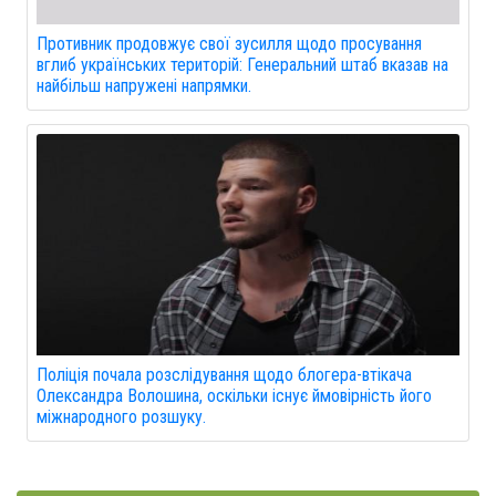
Противник продовжує свої зусилля щодо просування
вглиб українських територій: Генеральний штаб вказав на
найбільш напружені напрямки.
Поліція почала розслідування щодо блогера-втікача
Олександра Волошина, оскільки існує ймовірність його
міжнародного розшуку.