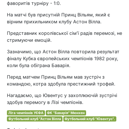
фаворитів турніру - 1:0.
На матчі був присутній Принц Вільям, який є
вірним прихильником клубу Астон Вілла.
Представник королівської сім'ї радів перемозі, не
стримуючи емоцій.
Зазначимо, що Астон Вілла повторила результат
фіналу Кубка європейських чемпіонів 1982 року,
коли була обіграна Баварія.
Перед матчем Принц Вільям мав зустріч з
командою, котра здобула престижний трофей.
Нагадаємо, що Ювентус у захоплюючій зустрічі
здобув перемогу в Лізі чемпіонів.
Ліга чемпіонів УЄФА
ФК "Баварія" Мюнхен
Футбольний клуб "Астон Вілла
Футбольний клуб "Ювентус".