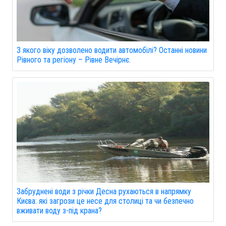
З якого віку дозволено водити автомобілі? Останні новини
Рівного та регіону – Рівне Вечірнє.
Забруднені води з річки Десна рухаються в напрямку
Києва: які загрози це несе для столиці та чи безпечно
вживати воду з-під крана?