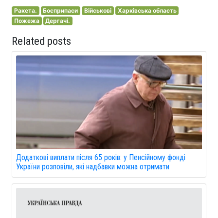
Ракета.
Боєприпаси
Військові
Харківська область
Пожежа
Дергачі.
Related posts
Додаткові виплати після 65 років: у Пенсійному фонді
України розповіли, які надбавки можна отримати