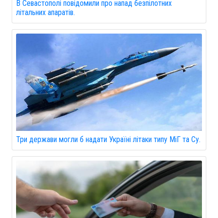
В Севастополі повідомили про напад безпілотних
літальних апаратів.
Три держави могли б надати Україні літаки типу МіГ та Су.