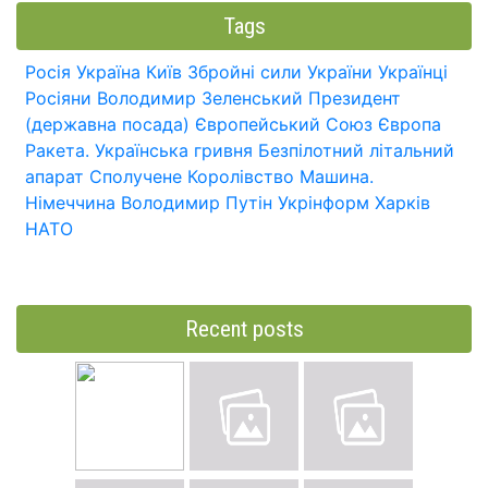
Tags
Росія
Україна
Київ
Збройні сили України
Українці
Росіяни
Володимир Зеленський
Президент
(державна посада)
Європейський Союз
Європа
Ракета.
Українська гривня
Безпілотний літальний
апарат
Сполучене Королівство
Машина.
Німеччина
Володимир Путін
Укрінформ
Харків
НАТО
Recent posts