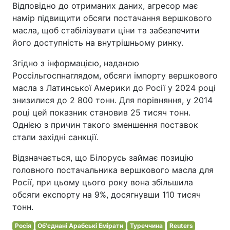
Відповідно до отриманих даних, агресор має
намір підвищити обсяги постачання вершкового
масла, щоб стабілізувати ціни та забезпечити
його доступність на внутрішньому ринку.
Згідно з інформацією, наданою
Россільгоспнаглядом, обсяги імпорту вершкового
масла з Латинської Америки до Росії у 2024 році
знизилися до 2 800 тонн. Для порівняння, у 2014
році цей показник становив 25 тисяч тонн.
Однією з причин такого зменшення поставок
стали західні санкції.
Відзначається, що Білорусь займає позицію
головного постачальника вершкового масла для
Росії, при цьому цього року вона збільшила
обсяги експорту на 9%, досягнувши 110 тисяч
тонн.
Росія
Об'єднані Арабські Емірати
Туреччина
Reuters