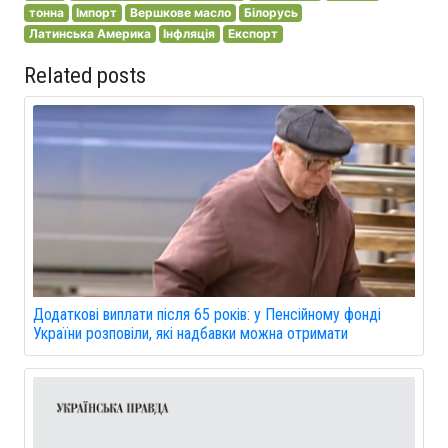
тонна
Імпорт
Вершкове масло
Білорусь
Латинська Америка
Інфляція
Експорт
Related posts
Додаткові виплати після 65 років: у Пенсійному фонді
України розповіли, які надбавки можна отримати