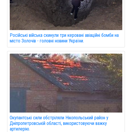
Російські війська скинули три керовані авіаційні бомби на
місто Золочів - головні новини України.
Окупантські сили обстріляли Нікопольський район у
Дніпропетровській області, використовуючи важку
артилерію.