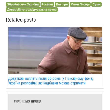
Збройні сили України
Росіяни
Повітря
Суми Площа
Суми
Диверсійно-розвідувальна група
Related posts
Додаткові виплати після 65 років: у Пенсійному фонді
України розповіли, які надбавки можна отримати