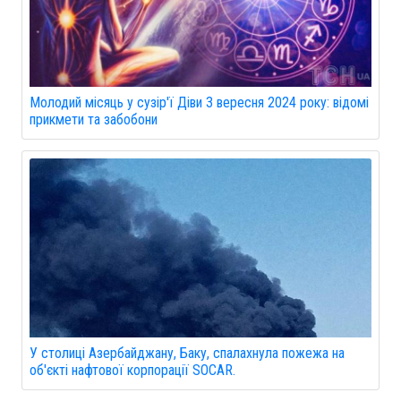
Молодий місяць у сузір'ї Діви 3 вересня 2024 року: відомі
прикмети та забобони
У столиці Азербайджану, Баку, спалахнула пожежа на
об'єкті нафтової корпорації SOCAR.