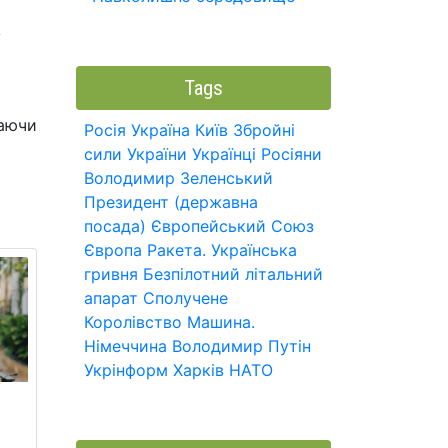
у
Tags
чаючи
Росія
Україна
Київ
Збройні
сили України
Українці
Росіяни
Володимир Зеленський
Президент (державна
посада)
Європейський Союз
Європа
Ракета.
Українська
гривня
Безпілотний літальний
апарат
Сполучене
Королівство
Машина.
Німеччина
Володимир Путін
Укрінформ
Харків
НАТО