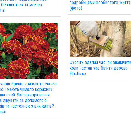
подробицями особистого життя
 безпілотних літальних
(фото)
ів.
Схопіть вдалий час: як визначити
коли настав час білити дерева -
Hochu.ua
 чорнобривці вражають своєю
ю і мають чимало корисних
ивостей. Які захворювання
 лікувати за допомогою
ів та настоянок з цих квітів? -
нсії