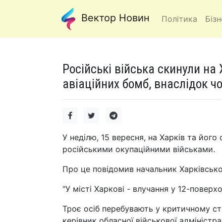
Вектор Новин
Політика
Бізн
Російські війська скинули на
авіаційних бомб, внаслідок ч
У неділю, 15 вересня, на Харків та йог
російськими окупаційними військами.
Про це повідомив начальник Харківської
"У місті Харкові - влучання у 12-поверх
Троє осіб перебувають у критичному ста
керівник обласної військової адміністрац