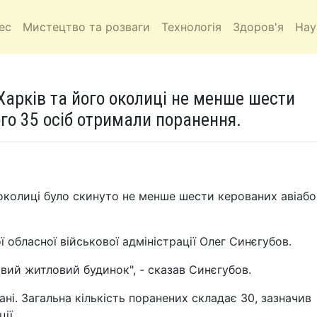
ес
Мистецтво та розваги
Технологія
Здоров'я
Нау
 Харків та його околиці не менше шести
ого 35 осіб отримали поранення.
о околиці було скинуто не менше шести керованих авіаб
 обласної військової адміністрації Олег Синєгубов.
овий житловий будинок", - сказав Синєгубов.
ні. Загальна кількість поранених складає 30, зазначив
ії.