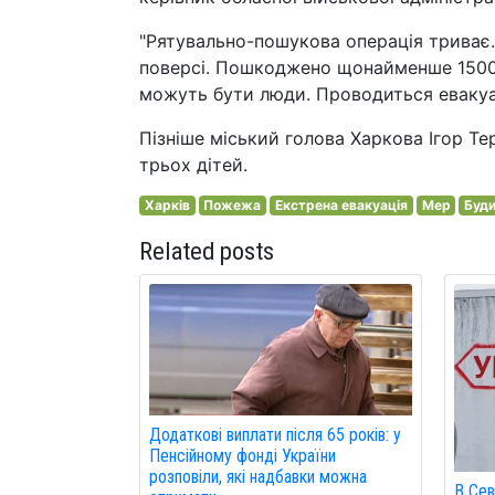
"Рятувально-пошукова операція триває.
поверсі. Пошкоджено щонайменше 1500 
можуть бути люди. Проводиться евакуац
Пізніше міський голова Харкова Ігор Т
трьох дітей.
Харків
Пожежа
Екстрена евакуація
Мер
Буд
Related posts
Додаткові виплати після 65 років: у
Пенсійному фонді України
розповіли, які надбавки можна
В Сев