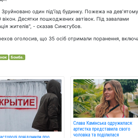
 Зруйновано один під'їзд будинку. Пожежа на дев'ятом
вікон. Десятки пошкоджених автівок. Під завалами
ія жителів", - сказав Синєгубов.
ерехов оголосив, що 35 осіб отримали поранення, вклю
инок
Бомба.
Слава Камінська одружилася:
артистка представила свого
чоловіка та поділилася
астополі повідомили про