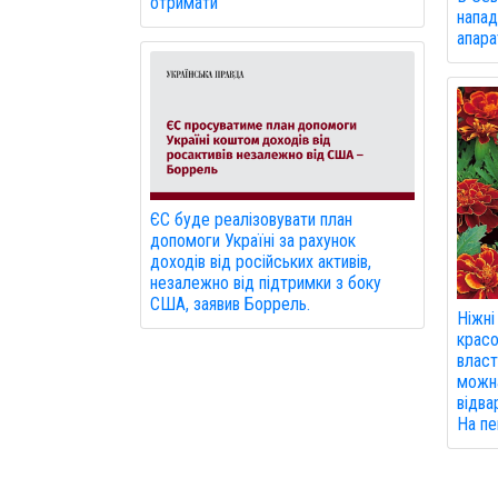
отримати
напад
апарат
ЄС буде реалізовувати план
допомоги Україні за рахунок
доходів від російських активів,
незалежно від підтримки з боку
США, заявив Боррель.
Ніжні
красо
власт
можна
відвар
На пе