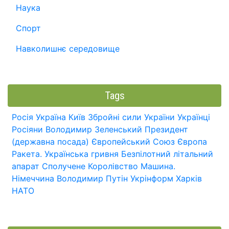
Наука
Спорт
Навколишнє середовище
Tags
Росія
Україна
Київ
Збройні сили України
Українці
Росіяни
Володимир Зеленський
Президент
(державна посада)
Європейський Союз
Європа
Ракета.
Українська гривня
Безпілотний літальний
апарат
Сполучене Королівство
Машина.
Німеччина
Володимир Путін
Укрінформ
Харків
НАТО