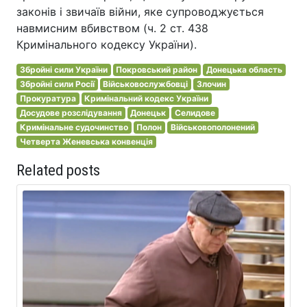
законів і звичаїв війни, яке супроводжується
навмисним вбивством (ч. 2 ст. 438
Кримінального кодексу України).
Збройні сили України
Покровський район
Донецька область
Збройні сили Росії
Військовослужбовці
Злочин
Прокуратура
Кримінальний кодекс України
Досудове розслідування
Донецьк
Селидове
Кримінальне судочинство
Полон
Військовополонений
Четверта Женевська конвенція
Related posts