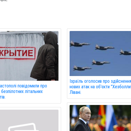
Ізраїль оголосив про здійсненн
астополі повідомили про
нових атак на об'єкти "Хезболли
 безпілотних літальних
Лівані.
ів.