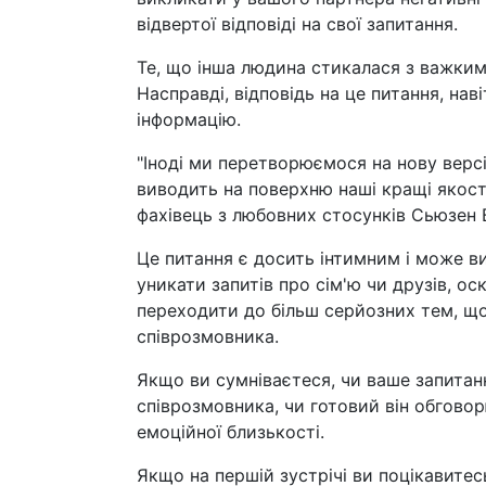
відвертої відповіді на свої запитання.
Те, що інша людина стикалася з важким
Насправді, відповідь на це питання, на
інформацію.
"Іноді ми перетворюємося на нову версі
виводить на поверхню наші кращі якості,
фахівець з любовних стосунків Сьюзен В
Це питання є досить інтимним і може в
уникати запитів про сім'ю чи друзів, о
переходити до більш серйозних тем, щоб
співрозмовника.
Якщо ви сумніваєтеся, чи ваше запитан
співрозмовника, чи готовий він обгово
емоційної близькості.
Якщо на першій зустрічі ви поцікавитес