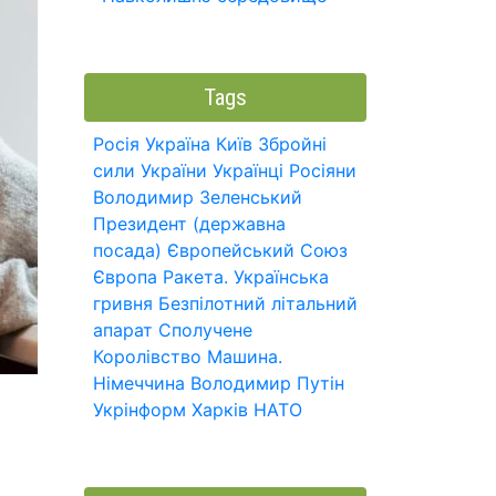
Tags
Росія
Україна
Київ
Збройні
сили України
Українці
Росіяни
Володимир Зеленський
Президент (державна
посада)
Європейський Союз
Європа
Ракета.
Українська
гривня
Безпілотний літальний
апарат
Сполучене
Королівство
Машина.
Німеччина
Володимир Путін
Укрінформ
Харків
НАТО