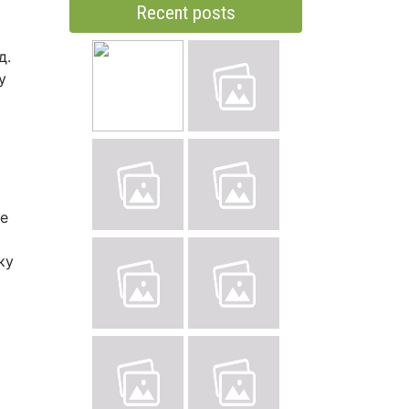
Recent posts
д.
у
ще
ку