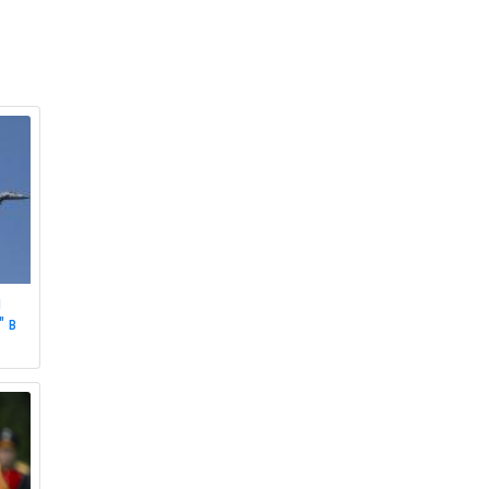
я
" в