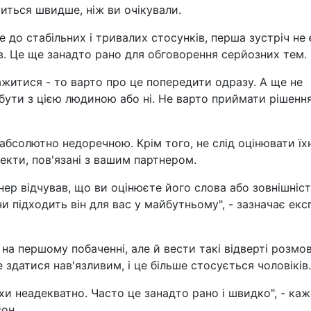
иться швидше, ніж ви очікували.
 до стабільних і тривалих стосунків, перша зустріч не 
 Це ще занадто рано для обговорення серйозних тем.
житися - то варто про це попередити одразу. А ще не
 бути з цією людиною або ні. Не варто приймати рішенн
абсолютно недоречною. Крім того, не слід оцінювати їх
пекти, пов'язані з вашим партнером.
ер відчував, що ви оцінюєте його слова або зовнішніст
чи підходить він для вас у майбутньому", - зазначає екс
а першому побаченні, але й вести такі відверті розмов
 здатися нав'язливим, і це більше стосується чоловіків.
и неадекватно. Часто це занадто рано і швидко", - каж
он.