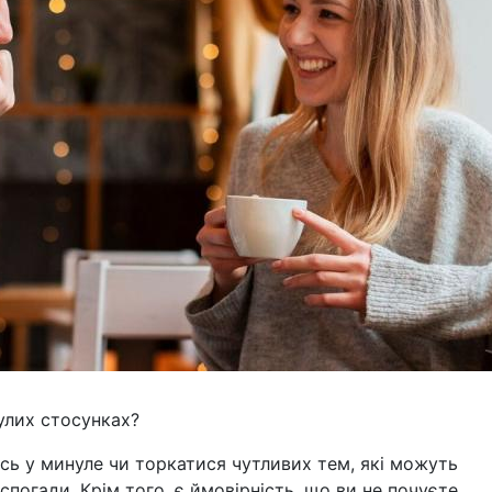
улих стосунках?
ись у минуле чи торкатися чутливих тем, які можуть
спогади. Крім того, є ймовірність, що ви не почуєте