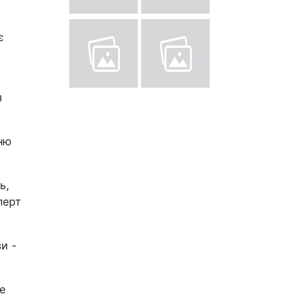
є
я
ню
ь,
перт
и -
е