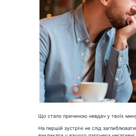
Що стало причиною невдач у твоїх мин
На першій зустрічі не слід заглиблюват
викликати у вашого партнера негативні 