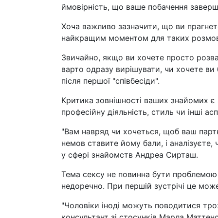
ймовірність, що ваше побачення заверш
Хоча важливо зазначити, що ви прагнете
найкращим моментом для таких розмов.
Звичайно, якщо ви хочете просто розва
варто одразу вирішувати, чи хочете ви
після першої "співбесіди".
Критика зовнішності ваших знайомих є 
професійну діяльність, стиль чи інші ас
"Вам навряд чи хочеться, щоб ваш партн
немов ставите йому бали, і аналізуєте, 
у сфері знайомств Андреа Сирташ.
Тема сексу не повинна бути проблемою н
недоречно. При першій зустрічі це може
"Чоловіки іноді можуть поводитися трох
консультант зі стосунків Марла Маттенс