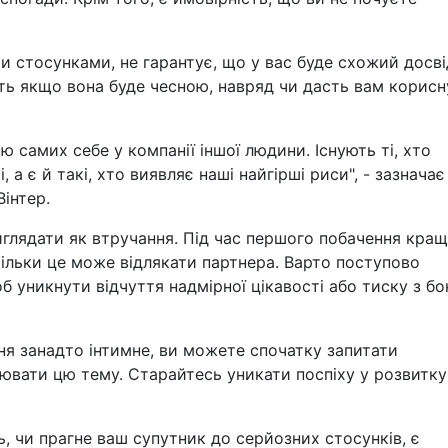
и стосунками, не гарантує, що у вас буде схожий досві
віть якщо вона буде чесною, навряд чи дасть вам корисн
ю самих себе у компанії іншої людини. Існують ті, хто
 а є й такі, хто виявляє наші найгірші риси", - зазначає
інтер.
иглядати як втручання. Під час першого побачення кра
скільки це може відлякати партнера. Варто поступово
 уникнути відчуття надмірної цікавості або тиску з бо
ня занадто інтимне, ви можете спочатку запитати
рювати цю тему. Старайтесь уникати поспіху у розвитку
ь, чи прагне ваш супутник до серйозних стосунків, є