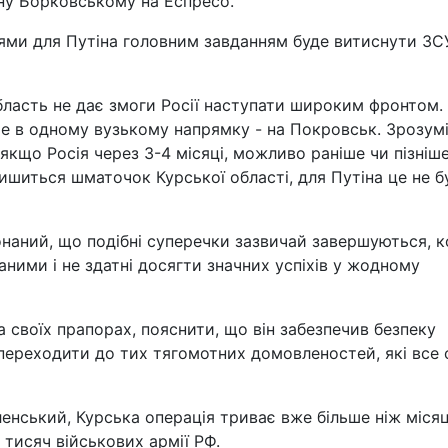
ну Борковському на Еспресо.
ями для Путіна головним завданням буде витиснути ЗС
ласть не дає змоги Росії наступати широким фронтом.
ше в одному вузькому напрямку - на Покровськ. Зрозумі
якщо Росія через 3-4 місяці, можливо раніше чи пізніше
лишиться шматочок Курської області, для Путіна це не б
онаний, що подібні суперечки зазвичай завершуються, 
ними і не здатні досягти значних успіхів у жодному
 своїх прапорах, пояснити, що він забезпечив безпеку
 переходити до тих тягомотних домовленостей, які все
нський, Курська операція триває вже більше ніж місяц
 тисяч військових армії РФ.