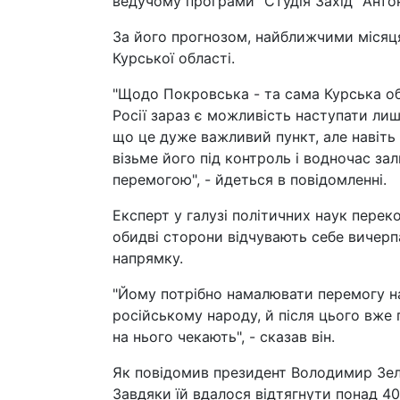
ведучому програми "Студія Захід" Анто
За його прогнозом, найближчими місяц
Курської області.
"Щодо Покровська - та сама Курська об
Росії зараз є можливість наступати ли
що це дуже важливий пункт, але навіть 
візьме його під контроль і водночас за
перемогою", - йдеться в повідомленні.
Експерт у галузі політичних наук перек
обидві сторони відчувають себе вичерпа
напрямку.
"Йому потрібно намалювати перемогу на
російському народу, й після цього вже
на нього чекають", - сказав він.
Як повідомив президент Володимир Зеле
Завдяки їй вдалося відтягнути понад 40