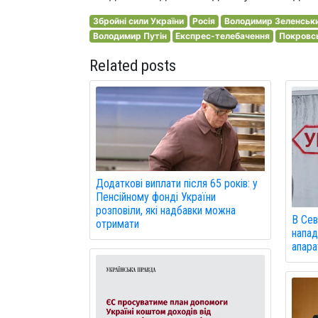
Збройні сили України
Росія
Володимир Зеленськ
Володимир Путін
Експрес-телебачення
Покровсь
Related posts
Додаткові виплати після 65 років: у
Пенсійному фонді України
розповіли, які надбавки можна
В Сев
отримати
напад
апарат