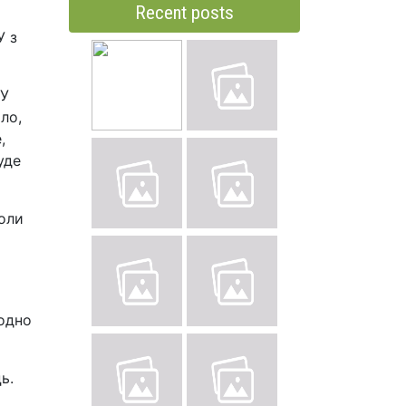
Recent posts
У з
 У
ло,
,
уде
коли
 одно
ь.