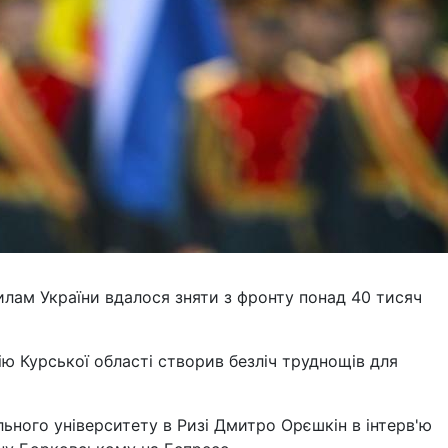
илам України вдалося зняти з фронту понад 40 тисяч
ю Курської області створив безліч труднощів для
льного університету в Ризі Дмитро Орєшкін в інтерв'ю