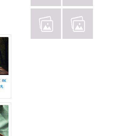
: як
я,