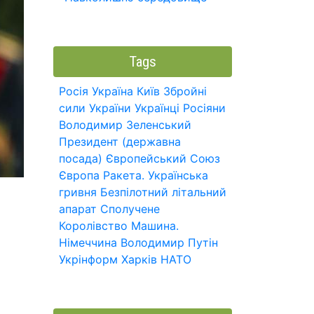
Tags
Росія
Україна
Київ
Збройні
сили України
Українці
Росіяни
Володимир Зеленський
Президент (державна
посада)
Європейський Союз
Європа
Ракета.
Українська
гривня
Безпілотний літальний
апарат
Сполучене
Королівство
Машина.
Німеччина
Володимир Путін
Укрінформ
Харків
НАТО