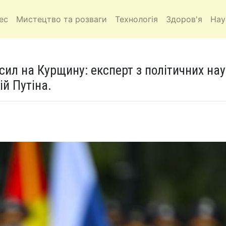
ес
Мистецтво та розваги
Технологія
Здоров'я
Нау
сил на Курщину: експерт з політичних нау
й Путіна.