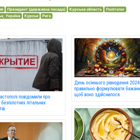
ий
Президент (державна посада)
Курська область
Політолог
к, Україна
Курськ
Рига
День осіннього рівнодення 2024
правильно формулювати бажанн
щоб воно здійснилося.
астополі повідомили про
 безпілотних літальних
ів.