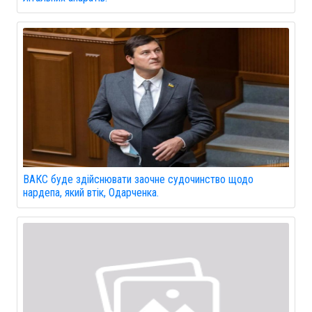
ВАКС буде здійснювати заочне судочинство щодо
нардепа, який втік, Одарченка.