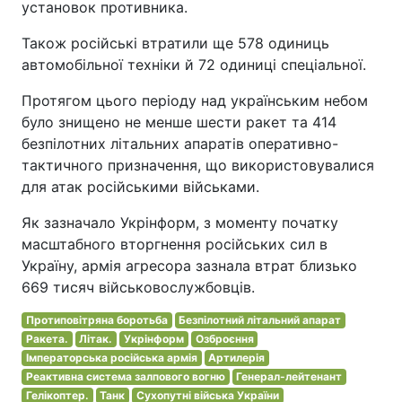
установок противника.
Також російські втратили ще 578 одиниць
автомобільної техніки й 72 одиниці спеціальної.
Протягом цього періоду над українським небом
було знищено не менше шести ракет та 414
безпілотних літальних апаратів оперативно-
тактичного призначення, що використовувалися
для атак російськими військами.
Як зазначало Укрінформ, з моменту початку
масштабного вторгнення російських сил в
Україну, армія агресора зазнала втрат близько
669 тисяч військовослужбовців.
Протиповітряна боротьба
Безпілотний літальний апарат
Ракета.
Літак.
Укрінформ
Озброєння
Імператорська російська армія
Артилерія
Реактивна система залпового вогню
Генерал-лейтенант
Гелікоптер.
Танк
Сухопутні війська України