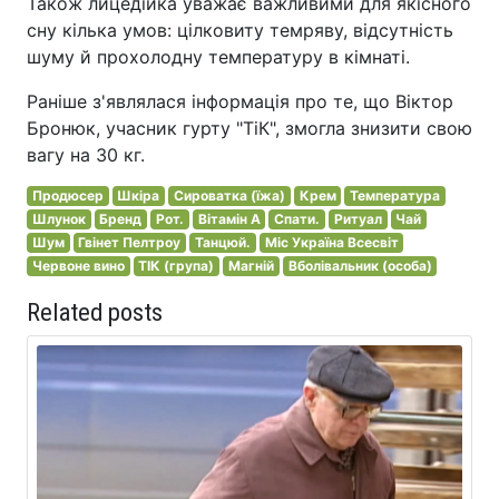
Також лицедійка уважає важливими для якісного
сну кілька умов: цілковиту темряву, відсутність
шуму й прохолодну температуру в кімнаті.
Раніше з'являлася інформація про те, що Віктор
Бронюк, учасник гурту "ТіК", змогла знизити свою
вагу на 30 кг.
Продюсер
Шкіра
Сироватка (їжа)
Крем
Температура
Шлунок
Бренд
Рот.
Вітамін А
Спати.
Ритуал
Чай
Шум
Гвінет Пелтроу
Танцюй.
Міс Україна Всесвіт
Червоне вино
ТІК (група)
Магній
Вболівальник (особа)
Related posts