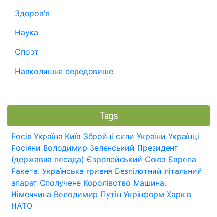
Здоров'я
Наука
Спорт
Навколишнє середовище
Tags
Росія
Україна
Київ
Збройні сили України
Українці
Росіяни
Володимир Зеленський
Президент
(державна посада)
Європейський Союз
Європа
Ракета.
Українська гривня
Безпілотний літальний
апарат
Сполучене Королівство
Машина.
Німеччина
Володимир Путін
Укрінформ
Харків
НАТО