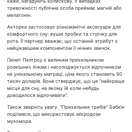
каже, нагадують колискову. У випадках
тривожності публічна особа приймає магній або
мелатонін.
Акторка застосовує різноманітні аксесуари для
комфортного сну: вушні пробки та стрічку для
рота. Її партнер вважає, що останній атрибут є
найцікавішим компонентом її нічних звичок.
Ґвінет Пелтроу є великим прихильником
розкішних піжам і насолоджується відпочинком
на унікальному матраці, ціна якого становить 60
тисяч доларів. Вона стверджує, що це "найкраще
місце для сну, на якому їй коли-небудь
доводилося відпочивати".
Також зверніть увагу: "Прихильник грибів" Бабкін
поділився, що використовує мікродози
мухомора.