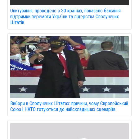
Опитування, проведене в 30 країнах, показало бажання
підтримки перемоги України та лідерства Сполучених
Штатів.
Вибори в Сполучених Штатах: причини, чому Європейський
Союз і НАТО готуються до найскладніших сценаріїв.