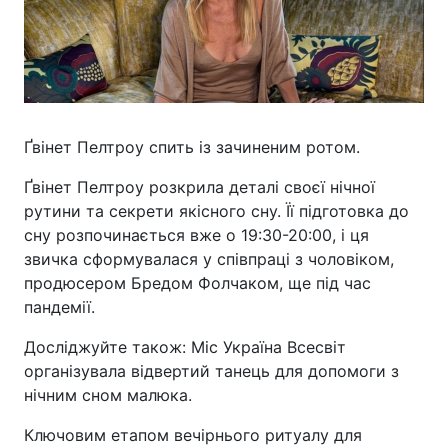
Ґвінет Пелтроу спить із зачиненим ротом.
Ґвінет Пелтроу розкрила деталі своєї нічної
рутини та секрети якісного сну. Її підготовка до
сну розпочинається вже о 19:30-20:00, і ця
звичка сформувалася у співпраці з чоловіком,
продюсером Бредом Фолчаком, ще під час
пандемії.
Досліджуйте також: Міс Україна Всесвіт
організувала відвертий танець для допомоги з
нічним сном малюка.
Ключовим етапом вечірнього ритуалу для