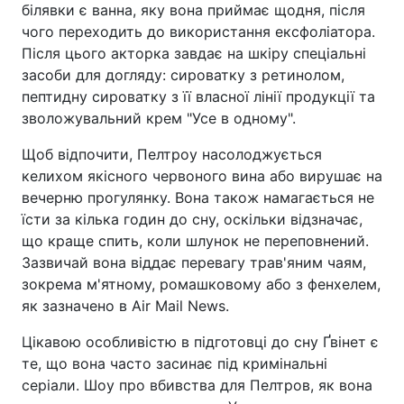
білявки є ванна, яку вона приймає щодня, після
чого переходить до використання ексфоліатора.
Після цього акторка завдає на шкіру спеціальні
засоби для догляду: сироватку з ретинолом,
пептидну сироватку з її власної лінії продукції та
зволожувальний крем "Усе в одному".
Щоб відпочити, Пелтроу насолоджується
келихом якісного червоного вина або вирушає на
вечерню прогулянку. Вона також намагається не
їсти за кілька годин до сну, оскільки відзначає,
що краще спить, коли шлунок не переповнений.
Зазвичай вона віддає перевагу трав'яним чаям,
зокрема м'ятному, ромашковому або з фенхелем,
як зазначено в Air Mail News.
Цікавою особливістю в підготовці до сну Ґвінет є
те, що вона часто засинає під кримінальні
серіали. Шоу про вбивства для Пелтров, як вона