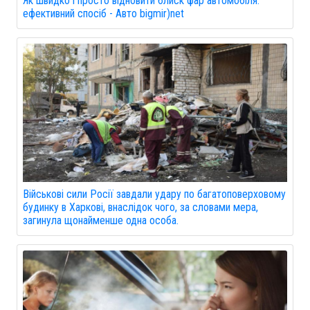
Як швидко і просто відновити блиск фар автомобіля:
ефективний спосіб - Авто bigmir)net
Військові сили Росії завдали удару по багатоповерховому
будинку в Харкові, внаслідок чого, за словами мера,
загинула щонайменше одна особа.