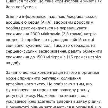
Дивіться також Що таке кортизоловий живіт і як
його позбутись
Згідно з інформацією, наданою Американською
асоціацією серця (AHA), здоровим дорослим
особам рекомендується не перевищувати
споживання 2300 міліграмів (2,3 грама) натрію
щодня. Це приблизно відповідає чайній ложці
звичайної кухонної солі. Тим, хто страждає на
серцево-судинні захворювання, радять обмежити
споживання до 1500 міліграмів (1,5 грама) натрію
на добу.
Занадто велика концентрація натрію в організмі
може спричинити регулярні коливання
артеріального тиску. Це пов'язано з тим, що
функціонування нирок грає важливу роль у
регуляції тиску. Надмірне споживання солі
ускладнює їхню здатність виводити зайву рідину.
В результаті рідина затримується в організмі, що