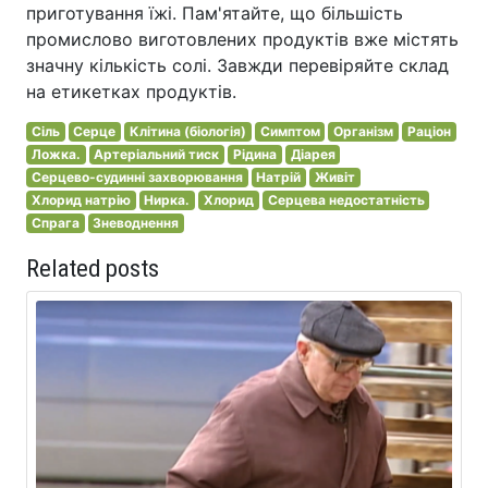
приготування їжі. Пам'ятайте, що більшість
промислово виготовлених продуктів вже містять
значну кількість солі. Завжди перевіряйте склад
на етикетках продуктів.
Сіль
Серце
Клітина (біологія)
Симптом
Організм
Раціон
Ложка.
Артеріальний тиск
Рідина
Діарея
Серцево-судинні захворювання
Натрій
Живіт
Хлорид натрію
Нирка.
Хлорид
Серцева недостатність
Спрага
Зневоднення
Related posts