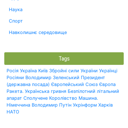
Наука
Спорт
Навколишнє середовище
Tags
Росія
Україна
Київ
Збройні сили України
Українці
Росіяни
Володимир Зеленський
Президент
(державна посада)
Європейський Союз
Європа
Ракета.
Українська гривня
Безпілотний літальний
апарат
Сполучене Королівство
Машина.
Німеччина
Володимир Путін
Укрінформ
Харків
НАТО