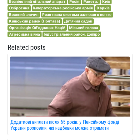
Безпілотний літальний апарат
Росія
Ракета.
Київ
Озброєння
Імператорська російська армія
Харків
Воєнний злочин
Реактивна система залпового вогню
Київський район (Полтава)
Дитячий садок
Організація Об'єднаних Націй
Міський голова
Агресивна війна
Індустріальний район, Дніпро
Related posts
Додаткові виплати після 65 років: у Пенсійному фонді
України розповіли, які надбавки можна отримати