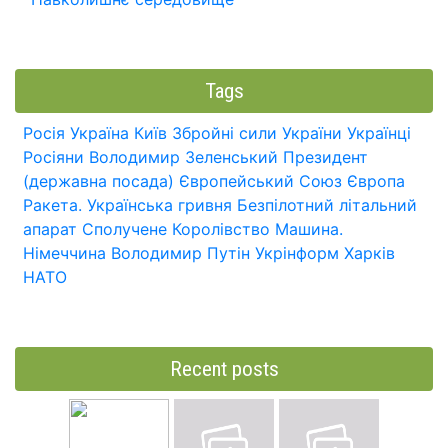
Tags
Росія
Україна
Київ
Збройні сили України
Українці
Росіяни
Володимир Зеленський
Президент
(державна посада)
Європейський Союз
Європа
Ракета.
Українська гривня
Безпілотний літальний
апарат
Сполучене Королівство
Машина.
Німеччина
Володимир Путін
Укрінформ
Харків
НАТО
Recent posts