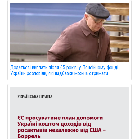
Додаткові виплати після 65 років: у Пенсійному фонді
України розповіли, які надбавки можна отримати