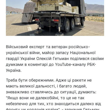
Військовий експерт та ветеран російсько-
української війни, майор запасу Національної
гвардії України Олексій Гетьман поділився своїми
думками в коментарі до YouTube-каналу РБК-
Україна.
Треба бути обережними. Адже ці ракети не
мають великої дальності, і багато людей,
зневажливо ставлячись до ситуації, думають:
"Якщо вони не далекобійні, то це не так
небезпечно для тих, хто знаходиться далеко від
фронту чи кордонів країни", - зазначив Гетьман.