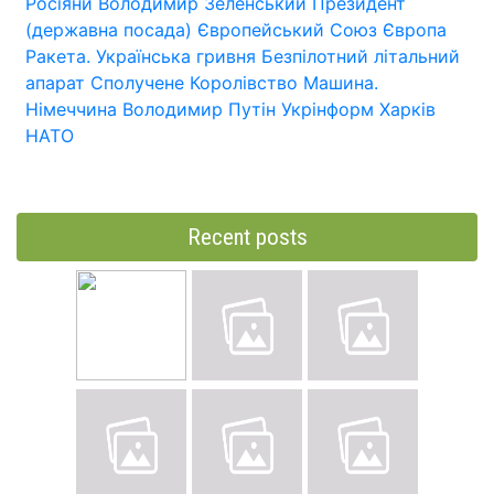
Росіяни
Володимир Зеленський
Президент
(державна посада)
Європейський Союз
Європа
Ракета.
Українська гривня
Безпілотний літальний
апарат
Сполучене Королівство
Машина.
Німеччина
Володимир Путін
Укрінформ
Харків
НАТО
Recent posts