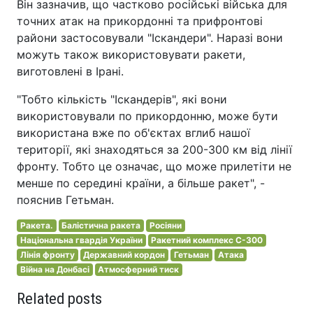
Він зазначив, що частково російські війська для
точних атак на прикордонні та прифронтові
райони застосовували "Іскандери". Наразі вони
можуть також використовувати ракети,
виготовлені в Ірані.
"Тобто кількість "Іскандерів", які вони
використовували по прикордонню, може бути
використана вже по об'єктах вглиб нашої
території, які знаходяться за 200-300 км від лінії
фронту. Тобто це означає, що може прилетіти не
менше по середині країни, а більше ракет", -
пояснив Гетьман.
Ракета.
Балістична ракета
Росіяни
Національна гвардія України
Ракетний комплекс С-300
Лінія фронту
Державний кордон
Гетьман
Атака
Війна на Донбасі
Атмосферний тиск
Related posts