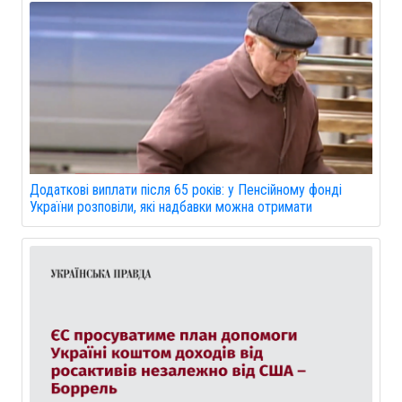
Додаткові виплати після 65 років: у Пенсійному фонді
України розповіли, які надбавки можна отримати