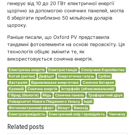
генерує від 10 до 20 ГВт електричної енергії
щорічно за допомогою сонячних панелей, могла
б зберігати приблизно 50 мільйонів доларів
щороку.
Раніше писали, що Oxford PV представила
тандемні фотоелементи на основі перовскіту. Ця
технологія обіцяє змінити те, як
використовується сонячна енергія.
Електрична енергія
Електростанція
Сполучене Королівство
Китай (регіон)
Дефіцит
Енергетична галузь
Срібло
Австралія
Відновлювана енергетика
Сонячна батарея
Кремній
Сонячна енергія
Інтерфейс (обчислювальний)
Гібрид (біологія)
Мідь
Сонячна панель
Трафаретний друк
Університет Нового Південного Уельсу
Індій
Фотоелектричний ефект
Вісмут
Винахід
Електропровідність
Електричний опір і провідність
Чанчжоу
Related posts