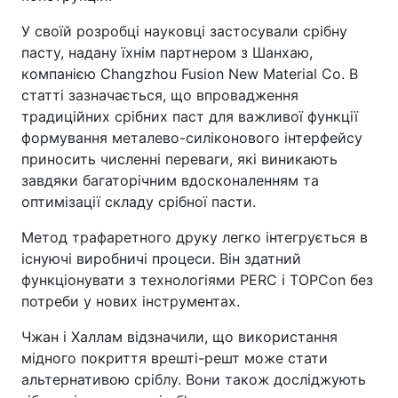
У своїй розробці науковці застосували срібну
пасту, надану їхнім партнером з Шанхаю,
компанією Changzhou Fusion New Material Co. В
статті зазначається, що впровадження
традиційних срібних паст для важливої функції
формування металево-силіконового інтерфейсу
приносить численні переваги, які виникають
завдяки багаторічним вдосконаленням та
оптимізації складу срібної пасти.
Метод трафаретного друку легко інтегрується в
існуючі виробничі процеси. Він здатний
функціонувати з технологіями PERC і TOPCon без
потреби у нових інструментах.
Чжан і Халлам відзначили, що використання
мідного покриття врешті-решт може стати
альтернативою сріблу. Вони також досліджують