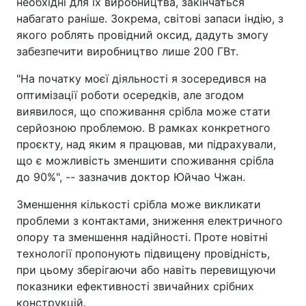
необхідні для їх виробництва, закінчаться
набагато раніше. Зокрема, світові запаси індію, з
якого роблять провідний оксид, дадуть змогу
забезпечити виробництво лише 200 ГВт.
"На початку моєї діяльності я зосередився на
оптимізації роботи осередків, але згодом
виявилося, що споживання срібла може стати
серйозною проблемою. В рамках конкретного
проєкту, над яким я працював, ми підрахували,
що є можливість зменшити споживання срібла
до 90%", -- зазначив доктор Юйчао Чжан.
Зменшення кількості срібла може викликати
проблеми з контактами, зниження електричного
опору та зменшення надійності. Проте новітні
технології пропонують підвищену провідність,
при цьому зберігаючи або навіть перевищуючи
показники ефективності звичайних срібних
конструкцій.