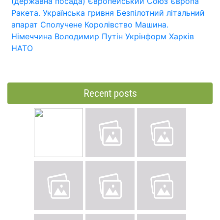
(державна посада)
Європейський Союз
Європа
Ракета.
Українська гривня
Безпілотний літальний
апарат
Сполучене Королівство
Машина.
Німеччина
Володимир Путін
Укрінформ
Харків
НАТО
Recent posts