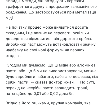
гібридні методи, які об'єднують переваги
трафаретного друку з процесами гальванічного
осадження, що застосовуються при металізації
міді.
На початку процес може виявитися досить
складним, і це вплине на переваги, оскільки
доведеться відмовитися від дорогого срібла.
Виробники паст можуть встановлювати значну
надбавку на свої нові формули на перших
стадіях.
"Згодом ми думаємо, що ці мідні або алюмінієві
пасти, або що б ми не використовували, можна
буде виробляти набагато, набагато дешевше, ніж
срібні пасти, -- сказав доктор Чжан. -- По суті,
перехід на несрібні пасти заощадить гроші,
потенційно до 0,01 або 0,02 дол./Вт.
Згідно з його оцінками, крупна компанія, яка