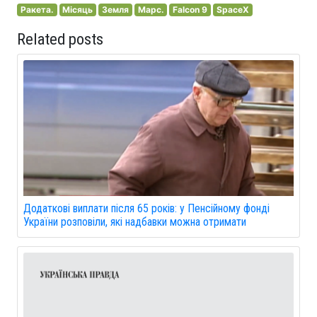
Ракета.
Місяць
Земля
Марс.
Falcon 9
SpaceX
Related posts
Додаткові виплати після 65 років: у Пенсійному фонді
України розповіли, які надбавки можна отримати