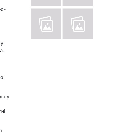
а
ью-
 у
а.
го
їн у
ні
нт