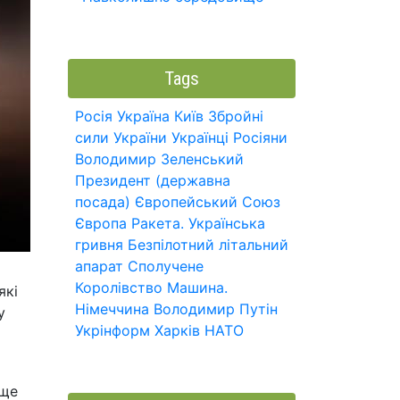
Tags
Росія
Україна
Київ
Збройні
сили України
Українці
Росіяни
Володимир Зеленський
Президент (державна
посада)
Європейський Союз
Європа
Ракета.
Українська
гривня
Безпілотний літальний
апарат
Сполучене
Королівство
Машина.
які
Німеччина
Володимир Путін
у
Укрінформ
Харків
НАТО
 ще