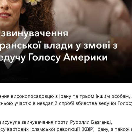
ння високопосадовцю з Ірану та трьом іншим особам, 
їхньою участю в невдалій спробі вбивства ведучої Голос
исунула звинувачення проти Рухолли Базганді,
у вартових Ісламської революції (КВІР) Ірану, а також