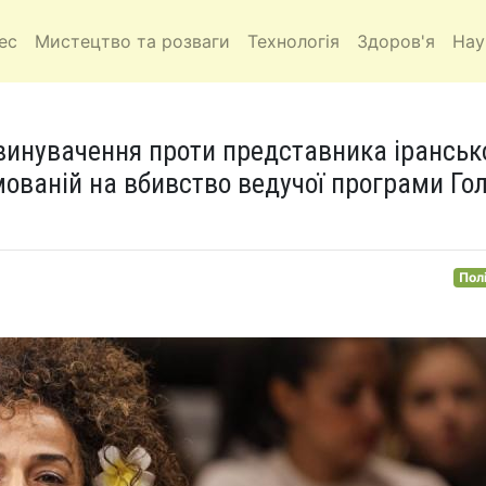
ес
Мистецтво та розваги
Технологія
Здоров'я
Нау
винувачення проти представника іранськ
ямованій на вбивство ведучої програми Го
Пол