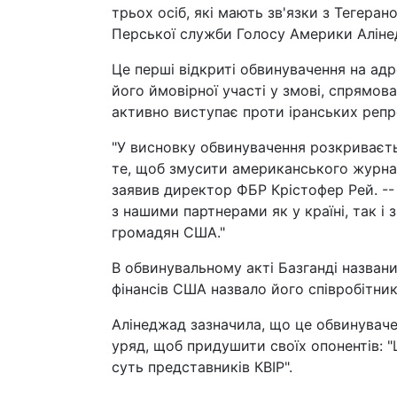
трьох осіб, які мають зв'язки з Тегеран
Перської служби Голосу Америки Алінед
Це перші відкриті обвинувачення на ад
його ймовірної участі у змові, спрямов
активно виступає проти іранських репр
"У висновку обвинувачення розкриваєт
те, щоб змусити американського журнал
заявив директор ФБР Крістофер Рей. --
з нашими партнерами як у країні, так і 
громадян США."
В обвинувальному акті Базганді назван
фінансів США назвало його співробітни
Алінеджад зазначила, що це обвинуваче
уряд, щоб придушити своїх опонентів: "
суть представників КВІР".