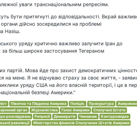
належної уваги транснаціональним репресіям.
уть бути притягнуті до відповідальності. Вкрай важлив
і органи дійсно зосередилися на проблемі
а Назіш.
нського уряду критично важливо залучити Іран до
ож за більш широке застосування Тегераном
них партій. Мова йде про захист демократичних цінност
 на мене. Я не відчуваю страху за своє життя, - заяви
иклики уряду США на його власній території, і це в пе
національній безпеці Америки."
ліст
Північна та Південна Америка
Поліція.
Прокуратура
Американ
оронний орган
Журналістика
Голос Америки
Сполучені Штати
ро розслідувань
Репресії
Демократія
Чиновник
Контррозвідка
ської революції
Міністерство фінансів Сполучених Штатів Америки