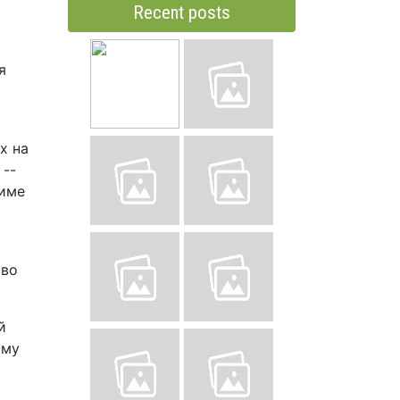
Recent posts
я
х на
 --
тиме
тво
й
аму