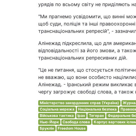
урядів по всьому світу не приділяють 
"Ми прагнемо усвідомити, що винні мож
щоб суди, поліція та інші правоохоронн
транснаціональних репресій", - зазначил
Алінежад підкреслила, що для америка
відповідальності за його змови, а так
транснаціональних репресивних дій.
"Це не питання, що стосується політич
не вважаю, що вони особисто націлилися
Алінежад. - Іранський режим викликає в
чергу загрожує свободі слова, а також 
Міністерство закордонних справ (Україна)
Журна
Соціальна мережа
Національна безпека
Правоох
Військова тактика
Іран
Тегеран
Федеральне бю
Нью-Йорк
Свобода слова
Корпус вартових іслам
Бруклін
Freedom House