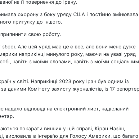
аної на її повернення до Ірану.
римала охорону з боку уряду США і постійно змінювала
ного притулку до іншого.
 припинити свою роботу.
у зброї. Але цей уряд має це є все, але вони мене дуже
мерики наприкінці минулого року, маючи на увазі уряд
го собі, навіть з моїми словами, навіть з моїми соціальни
раїн у світі. Наприкінці 2023 року Іран був одним із
, за даними Комітету захисту журналістів, із 17 репорт
е надало відповіді на електронний лист, надісланий
ентар.
ються покарати винних у цій справі, Кіран Назіш,
ці, висловила в інтерв'ю для Голосу Америки, що багато