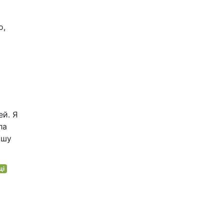
о,
ей. Я
ла
ршу
ці