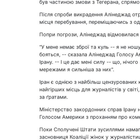
був частиною змови з Тегерана, спрямов
Після спроби викрадення Алінеджад от
місця перебування, переміщаючись з од
Попри погрози, Алінеджад відмовилася
"У мене немає зброї та куль -- я не нош
бояться, -- сказала Алінеджад Голосу А
Ірану. -- І це дає мені силу -- що, нічо
мережами я сильніша за них".
Іран є однією з найбільш цензурованих к
найгірших місць для журналістів у світі
за ґратами.
Міністерство закордонних справ Ірану н
Голосом Америки з проханням про ком
Поки Сполучені Штати зусиллями намага
засновниця Коаліції жінок у журналісти