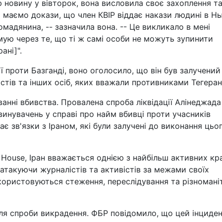
новину у вівторок, вона висловила своє захоплення т
ми маємо докази, що член КВІР віддає накази людині в Н
мадянина, -- зазначила вона. -- Це викликало в мені
умую через те, що ті ж самі особи не можуть зупинити
ані]".
ї проти Базганді, воно оголосило, що він був залучений
стів та інших осіб, яких вважали противниками Тегеран
анні вбивства. Провалена спроба ліквідації Алінеджада
инувачень у справі про найм вбивці проти учасників
ає зв'язки з Іраном, які були залучені до виконання цьо
House, Іран вважається однією з найбільш активних кра
 атакуючи журналістів та активістів за межами своїх
ористовуються стеження, переслідування та різноманіт
ля спроби викрадення. ФБР повідомило, що цей інциде