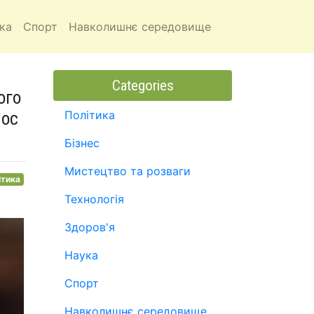
ка
Спорт
Навколишнє середовище
Categories
ого
лос
Політика
Бізнес
Мистецтво та розваги
ітика
Технологія
Здоров'я
Наука
Спорт
Навколишнє середовище