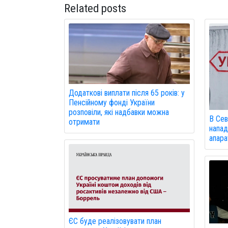
Related posts
Додаткові виплати після 65 років: у
Пенсійному фонді України
розповіли, які надбавки можна
В Сев
отримати
напад
апарат
ЄС буде реалізовувати план