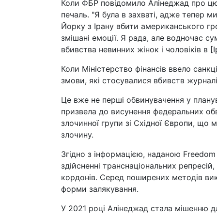
Коли ФБР повідомило Алінеджад про цю 
печаль. "Я була в захваті, адже тепер 
Йорку з Ірану вбити американського гро
змішані емоції. Я рада, але водночас с
вбивства невинних жінок і чоловіків в [Ір
Коли Міністерство фінансів ввело санкці
змови, які стосувалися вбивств журналі
Це вже не перші обвинувачення у планув
призвела до висунення федеральних обв
злочинної групи зі Східної Європи, що м
злочину.
Згідно з інформацією, наданою Freedom 
здійсненні транснаціональних репресій,
кордонів. Серед поширених методів вик
форми залякування.
У 2021 році Алінеджад стала мішенню д