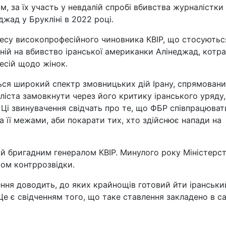
ом, за їх участь у невдалій спробі вбивства журналістки
жад у Брукліні в 2022 році.
ресу високопрофесійного чиновника КВІР, що стосуютьс
аній на вбивство іранської американки Алінеджад, котра
есій щодо жінок.
ься широкий спектр змовницьких дій Ірану, спрямовани
іста замовкнути через його критику іранського уряду,
 Ці звинувачення свідчать про те, що ФБР співпрацюва
за її межами, аби покарати тих, хто здійснює напади на
ий бригадним генералом КВІР. Минулого року Міністерс
ком контррозвідки.
ння доводить, до яких крайнощів готовий йти іранськи
Це є свідченням того, що таке ставлення закладено в с