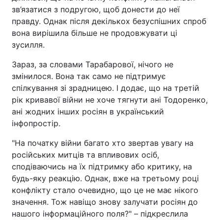
зв’язатися з подругою, щоб донести до неї
правду. Однак після декількох безуспішних спроб
вона вирішила більше не продовжувати ці
зусилля.
Зараз, за словами Тарабарової, нічого не
змінилося. Вона так само не підтримує
спілкування зі зрадницею. І додає, що на третій
рік кривавої війни не хоче тягнути ані Тодоренко,
ані жодних інших росіян в український
інфопростір.
"На початку війни багато хто звертав увагу на
російських митців та впливових осіб,
сподіваючись на їх підтримку або критику, на
будь-яку реакцію. Однак, вже на третьому році
конфлікту стало очевидно, що це не має нікого
значення. Тож навіщо знову залучати росіян до
нашого інформаційного поля?" – підкреслила