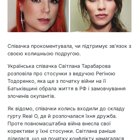
Співачка прокоментувала, чи підтримує зв'язок з
своєю колишньою подругою.
Українська співачка Світлана Тарабарова
розповіла про стосунки з ведучою Регіною
Тодоренко, яка ще з початку війни на її
Батьківщині обрала життя в РФ і замовчування
злочинів окупантів.
Як відомо, співачки колись входили до складу
гурту Real O, де й розпочалася їхня дружба.
Проте повномасштабна війна внесла свої
корективи у їхні стосунки. Світлана раніше
ділилася, що на початку конфлікту намагалася