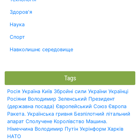
Здоров'я
Наука
Спорт
Навколишнє середовище
Tags
Росія
Україна
Київ
Збройні сили України
Українці
Росіяни
Володимир Зеленський
Президент
(державна посада)
Європейський Союз
Європа
Ракета.
Українська гривня
Безпілотний літальний
апарат
Сполучене Королівство
Машина.
Німеччина
Володимир Путін
Укрінформ
Харків
НАТО