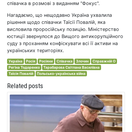
співачка в розмові з виданням "Фокус".
Нагадаємо, що нещодавно Україна ухвалила
рішення щодо співачки Таїсії Повалій, яка
висловила проросійську позицію. Міністерство
юстиції звернулося до Вищого антикорупційного
суду з проханням конфіскувати всі її активи на
українських територіях.
Україна
Росія
Росіяни
Співачка
Злочин
Справжній О
Регіна Тодоренко
Тарабарова Світлана Василівна
Таїсія Повалій
Польсько-українська війна
Related posts