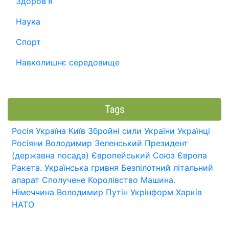
Здоров'я
Наука
Спорт
Навколишнє середовище
Tags
Росія
Україна
Київ
Збройні сили України
Українці
Росіяни
Володимир Зеленський
Президент
(державна посада)
Європейський Союз
Європа
Ракета.
Українська гривня
Безпілотний літальний
апарат
Сполучене Королівство
Машина.
Німеччина
Володимир Путін
Укрінформ
Харків
НАТО