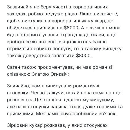
Зазвичай я не беру участі в корпоративних
заходах, роблю це дуже рідко. Якщо ви хочете,
щоб я виступив на корпоративі як кулінар, це
обійдеться приблизно в $8000. А ось якщо мова
йде про приготування страв для держави, я це
зроблю безкоштовно. Якщо ж хтось бажає
отримати особисті послуги, то в такому випадку
також доведеться заплатити $8000.
Євген також прокоментував, чи мав роман зі
співачкою Златою Огнєвіч:
Звичайно, нам приписували романтичні
стосунки. Чесно кажучи, нехай вона сама про це
розповість. Це сталося в далекому минулому,
але наші стосунки залишаються дуже теплими та
приємними. Між нами існує особливий зв'язок.
Зірковий кухар розказав, у яких стосунках