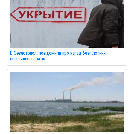
В Севастополі повідомили про напад безпілотних
літальних апаратів.