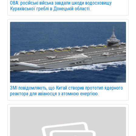
ОВА: російські війська завдали шкоди водосховищу
Курахівської греблі в Донецькій області.
ЗМІ повідомляють, що Китай створив прототип ядерного
реактора для авіаносця з атомною енергією.