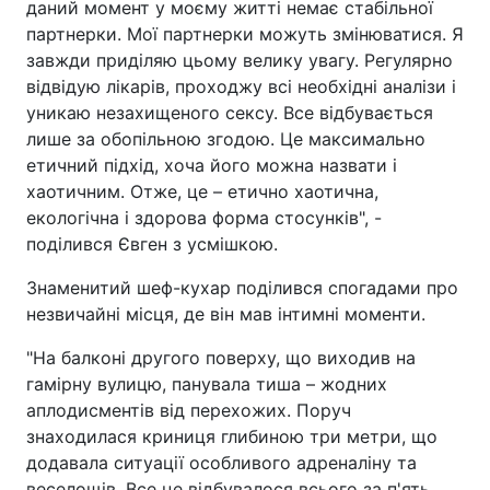
даний момент у моєму житті немає стабільної
партнерки. Мої партнерки можуть змінюватися. Я
завжди приділяю цьому велику увагу. Регулярно
відвідую лікарів, проходжу всі необхідні аналізи і
уникаю незахищеного сексу. Все відбувається
лише за обопільною згодою. Це максимально
етичний підхід, хоча його можна назвати і
хаотичним. Отже, це – етично хаотична,
екологічна і здорова форма стосунків", -
поділився Євген з усмішкою.
Знаменитий шеф-кухар поділився спогадами про
незвичайні місця, де він мав інтимні моменти.
"На балконі другого поверху, що виходив на
гамірну вулицю, панувала тиша – жодних
аплодисментів від перехожих. Поруч
знаходилася криниця глибиною три метри, що
додавала ситуації особливого адреналіну та
веселощів. Все це відбувалося всього за п'ять