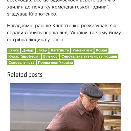
хвилин до початку комендантської години", -
згадував Клопотенко.
Нагадаємо, раніше Клопотенко розказував, які
страви любить перша леді України та чому йому
потрібна людина у клітці.
Етика
Долар
Лікар
Вагітність
Романтизм
Роман
Кухар (професія)
Вільнюс
Сексуальна активність людини
Сексуальність
Перша леді України
Related posts