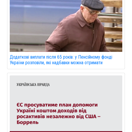
Додаткові виплати після 65 років: у Пенсійному фонді
України розповіли, які надбавки можна отримати