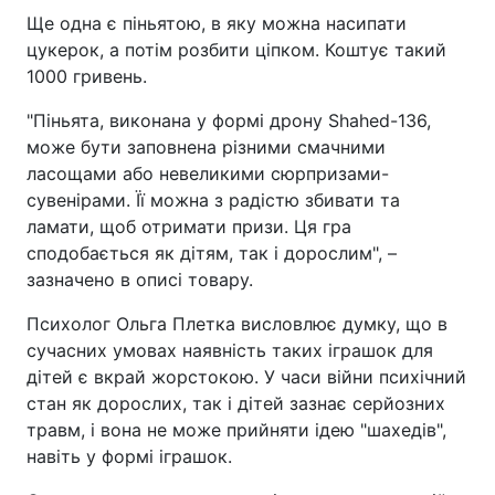
Ще одна є піньятою, в яку можна насипати
цукерок, а потім розбити ціпком. Коштує такий
1000 гривень.
"Піньята, виконана у формі дрону Shahed-136,
може бути заповнена різними смачними
ласощами або невеликими сюрпризами-
сувенірами. Її можна з радістю збивати та
ламати, щоб отримати призи. Ця гра
сподобається як дітям, так і дорослим", –
зазначено в описі товару.
Психолог Ольга Плетка висловлює думку, що в
сучасних умовах наявність таких іграшок для
дітей є вкрай жорстокою. У часи війни психічний
стан як дорослих, так і дітей зазнає серйозних
травм, і вона не може прийняти ідею "шахедів",
навіть у формі іграшок.