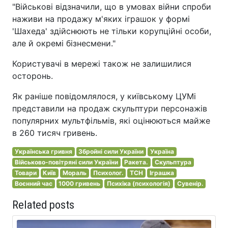
"Військові відзначили, що в умовах війни спроби
наживи на продажу м'яких іграшок у формі
'Шахеда' здійснюють не тільки корупційні особи,
але й окремі бізнесмени."
Користувачі в мережі також не залишилися
осторонь.
Як раніше повідомлялося, у київському ЦУМі
представили на продаж скульптури персонажів
популярних мультфільмів, які оцінюються майже
в 260 тисяч гривень.
Українська гривня
Збройні сили України
Україна
Військово-повітряні сили України
Ракета.
Скульптура
Товари
Київ
Мораль
Психолог.
ТСН
Іграшка
Воєнний час
1000 гривень
Психіка (психологія)
Сувенір.
Related posts