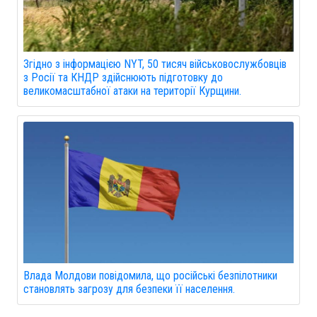
Згідно з інформацією NYT, 50 тисяч військовослужбовців
з Росії та КНДР здійснюють підготовку до
великомасштабної атаки на території Курщини.
Влада Молдови повідомила, що російські безпілотники
становлять загрозу для безпеки її населення.