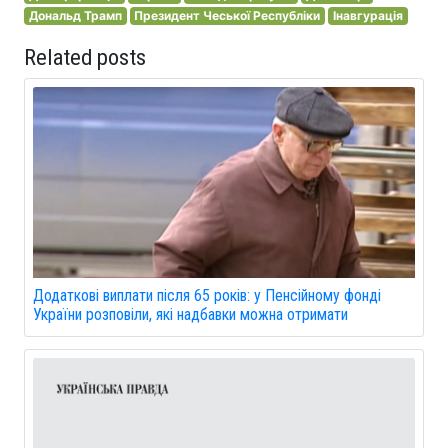
Дональд Трамп
Президент Чеської Республіки
Інавгурація
Related posts
Додаткові виплати після 65 років: у Пенсійному фонді
України розповіли, які надбавки можна отримати