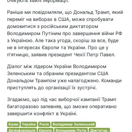
очікують хвилі інформації.
Раніше ми повідомляли, що Дональд Трамп, який
переміг на виборах в США, може спробувати
домовитися з російським диктатором
Володимиром Путіним про завершення війни РФ
з Україною. Але така угода, скоріш за все, буде
не в інтересах Європи та України. Про це у
п'ятницю, заявив президент Чехії Петр Павел.
Діалог між лідером України Володимиром
Зеленським та обраним президентом США
Дональдом Трампом уже налагоджено. Команди
приступлять до організації їх зустрічі.
Згадаємо, що під час виборчої кампанії Трамп
багаторазово запевняв, що зможе оперативно
завершити конфлікт в Україні.
Крим
Україна
Росія
Володимир Зеленський
Дезінформація
Європа
Володимир Путін
Диктатор.