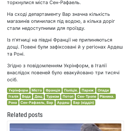
торкнулися міста Сен-Рафаель.
На сході департаменту Вар значна кількість
магазинів опинилася під водою, а кілька доріг
стали недоступними для проїзду.
Із п'ятниці на півдні Франції не припиняються
дощі. Повені були зафіксовані й у регіонах Ардеш
та Роні.
Згідно з повідомленням Укрінформ, в Італії
внаслідок повеней було евакуйовано три тисячі
осіб.
Укрінформ
Місто
Франція
Поліція.
Париж
Опади
Італія
Вода
Дощ
Туризм
Потоп
Сен-Тропе
Рівнина.
Рона
Сен-Рафаель, Вар
Ардеш
Вар (відділ)
Related posts