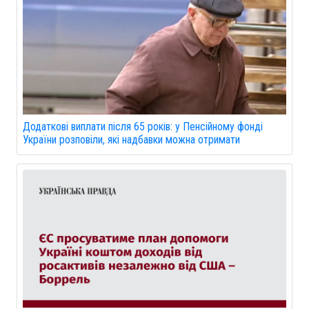
Додаткові виплати після 65 років: у Пенсійному фонді
України розповіли, які надбавки можна отримати