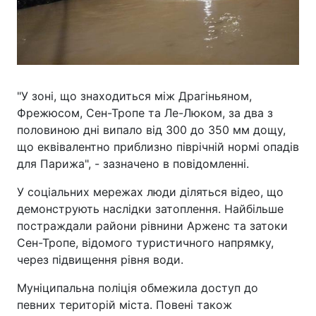
"У зоні, що знаходиться між Драгіньяном,
Фрежюсом, Сен-Тропе та Ле-Люком, за два з
половиною дні випало від 300 до 350 мм дощу,
що еквівалентно приблизно піврічній нормі опадів
для Парижа", - зазначено в повідомленні.
У соціальних мережах люди діляться відео, що
демонструють наслідки затоплення. Найбільше
постраждали райони рівнини Арженс та затоки
Сен-Тропе, відомого туристичного напрямку,
через підвищення рівня води.
Муніципальна поліція обмежила доступ до
певних територій міста. Повені також